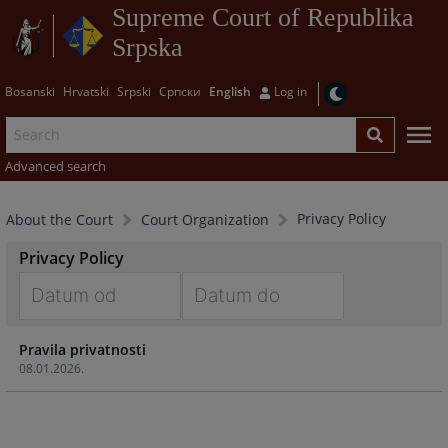
Supreme Court of Republika
Srpska
Bosanski
Hrvatski
Srpski
Српски
English
Log in
Advanced search
Privacy Policy
About the Court
Court Organization
Privacy Policy
Navigate
Navigate
Pravila privatnosti
forward
forward
08.01.2026.
to
to
interact
interact
with
with
the
the