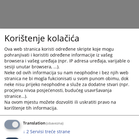
calendar
calendar
and
and
select
select
a
a
date.
date.
Korištenje kolačića
Press
Press
the
the
Ova web stranica koristi određene skripte koje mogu
question
question
pohranjivati i koristiti određene informacije iz vašeg
mark
mark
browsera i vašeg uređaja (npr. IP adresa uređaja, varijable o
key
key
sesiji unutar browsera, ...).
to
to
Neke od ovih informacija su nam neophodne i bez njih web
stranica ne bi mogla fukcionisati u svom punom obimu, dok
get
get
neke nisu prijeko neophodne a služe za dodatne stvari (npr.
the
the
procjenu nivoa posjećenosti, budućeg usavršavanja
keyboard
keyboard
stranice...).
shortcuts
shortcuts
Na ovom mjestu možete dozvoliti ili uskratiti pravo na
for
for
korištenje tih informacija.
changing
changing
dates.
dates.
Translation
(obavezna)
↓
2
Servisi treće strane