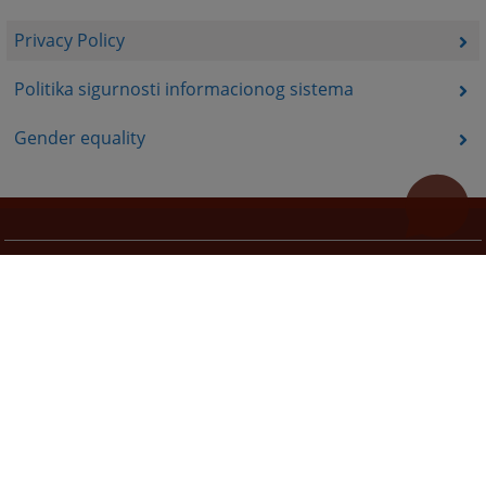
Privacy Policy
Politika sigurnosti informacionog sistema
Gender equality
Useful links
How to use the site?
Site Map
Privacy Policy