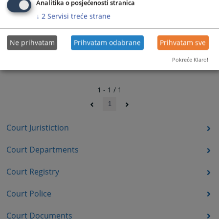
Analitika o posjećenosti stranica
↓
2
Servisi treće strane
Ne prihvatam
Prihvatam odabrane
Prihvatam sve
Pokreće Klaro!
1 - 1 / 1
1
Court Juristiction
Court Departments
Court Registry
Court Police
Court Documents