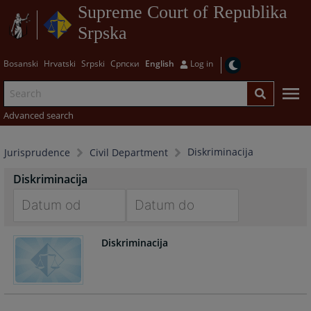
Supreme Court of Republika
Srpska
Bosanski
Hrvatski
Srpski
Српски
English
Log in
Advanced search
Diskriminacija
Jurisprudence
Civil Department
Diskriminacija
Navigate
Navigate
Diskriminacija
forward
forward
to
to
interact
interact
with
with
the
the