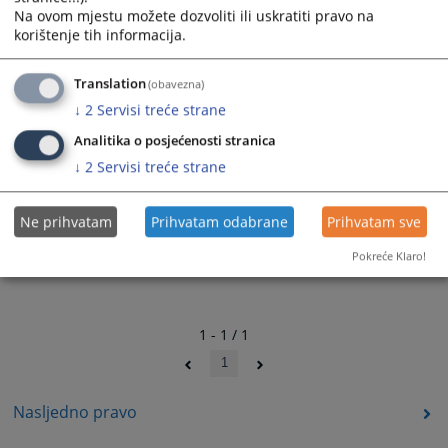
Na ovom mjestu možete dozvoliti ili uskratiti pravo na
korištenje tih informacija.
Translation
(obavezna)
↓
2
Servisi treće strane
Analitika o posjećenosti stranica
↓
2
Servisi treće strane
Ne prihvatam
Prihvatam odabrane
Prihvatam sve
Pokreće Klaro!
1 - 1 / 1
1
Nasljedno pravo