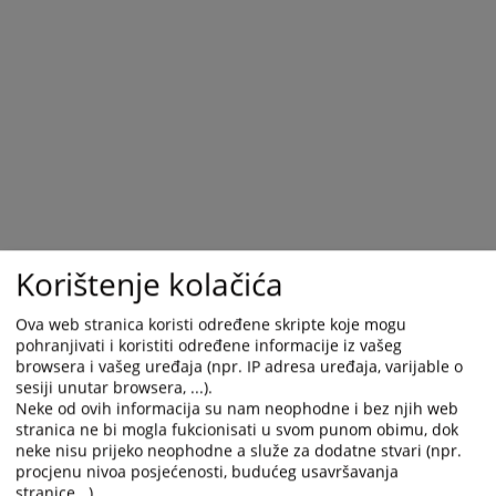
calendar
calendar
and
and
select
select
a
a
date.
date.
Press
Press
the
the
question
question
mark
mark
key
key
to
to
Korištenje kolačića
get
get
the
the
Ova web stranica koristi određene skripte koje mogu
keyboard
keyboard
pohranjivati i koristiti određene informacije iz vašeg
shortcuts
shortcuts
browsera i vašeg uređaja (npr. IP adresa uređaja, varijable o
for
for
sesiji unutar browsera, ...).
changing
changing
Neke od ovih informacija su nam neophodne i bez njih web
dates.
dates.
stranica ne bi mogla fukcionisati u svom punom obimu, dok
neke nisu prijeko neophodne a služe za dodatne stvari (npr.
procjenu nivoa posjećenosti, budućeg usavršavanja
stranice...).