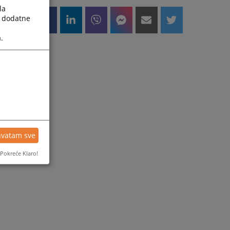
la
a dodatne
.
hvatam sve
Pokreće Klaro!