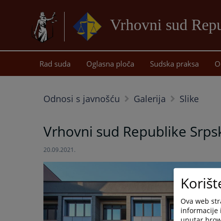
Vrhovni sud Repu
Rad suda
Oglasna ploča
Sudska praksa
O
Odnosi s javnošću
Galerija
Slike
Vrhovni sud Republike Srps
20.09.2021.
Korišt
Ova web stra
informacije 
unutar brows