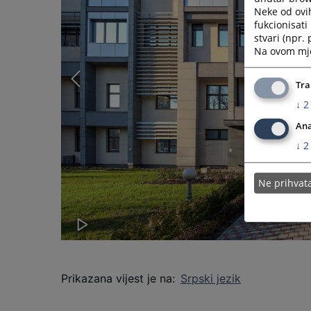
Neke od ovi
fukcionisat
stvari (npr.
Na ovom mjes
Tra
↓
2
Ana
↓
2
Ne prihva
Prikazana vijest je na
:
Srpski jezik