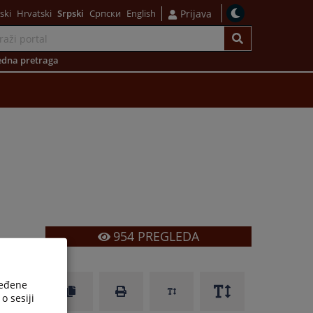
ski
Hrvatski
Srpski
Српски
English
Prijava
dna pretraga
954
PREGLEDA
ređene
o sesiji