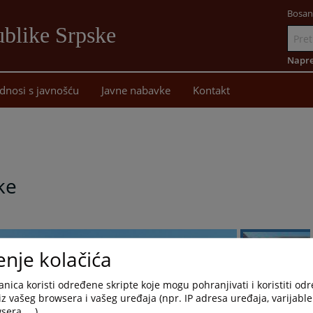
Bosan
blike Srpske
Idi
na
Napre
sadržaj
dnosi s javnošću
Javne nabavke
Kontakt
ke
enje kolačića
nica koristi određene skripte koje mogu pohranjivati i koristiti od
iz vašeg browsera i vašeg uređaja (npr. IP adresa uređaja, varijable 
era, ...).