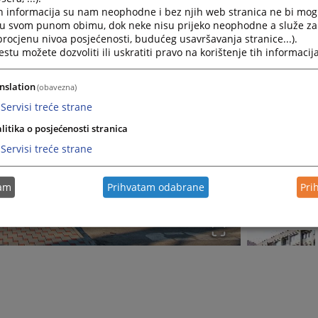
h informacija su nam neophodne i bez njih web stranica ne bi mog
i u svom punom obimu, dok neke nisu prijeko neophodne a služe z
 procjenu nivoa posjećenosti, budućeg usavršavanja stranice...).
tu možete dozvoliti ili uskratiti pravo na korištenje tih informacija
nslation
(obavezna)
Servisi treće strane
litika o posjećenosti stranica
Servisi treće strane
tam
Prihvatam odabrane
Pri