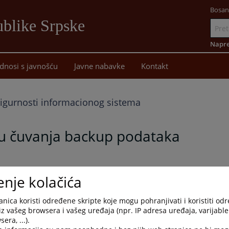
Bosan
blike Srpske
Idi
na
Napre
sadržaj
dnosi s javnošću
Javne nabavke
Kontakt
 sigurnosti informacionog sistema
u čuvanja backup podataka
enje kolačića
nica koristi određene skripte koje mogu pohranjivati i koristiti od
iz vašeg browsera i vašeg uređaja (npr. IP adresa uređaja, varijable 
era, ...).