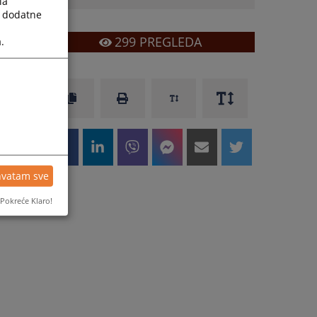
la
a dodatne
299
PREGLEDA
.
hvatam sve
Pokreće Klaro!