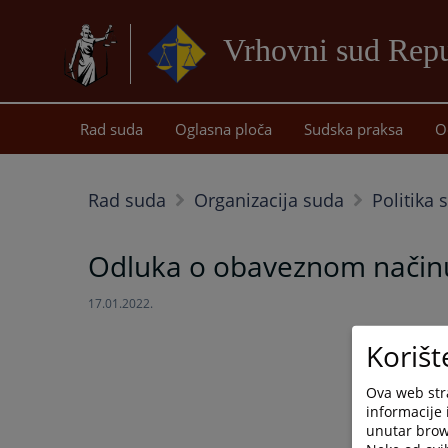
Vrhovni sud Repu
Rad suda
Oglasna ploča
Sudska praksa
O
Rad suda
Organizacija suda
Politika
Odluka o obaveznom način
17.01.2022.
Korišt
Ova web stra
informacije 
unutar brows