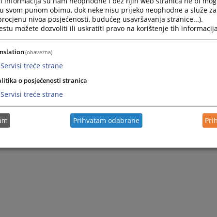
h informacija su nam neophodne i bez njih web stranica ne bi mog
i u svom punom obimu, dok neke nisu prijeko neophodne a služe z
 procjenu nivoa posjećenosti, budućeg usavršavanja stranice...).
tu možete dozvoliti ili uskratiti pravo na korištenje tih informacija
nslation
(obavezna)
Servisi treće strane
litika o posjećenosti stranica
Servisi treće strane
tam
Prihvatam odabrane
Pri