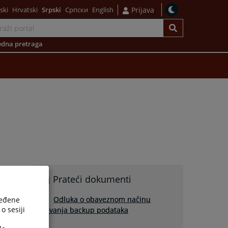
ski
Hrvatski
Srpski
Српски
English
Prijava
dna pretraga
Prateći dokumenti
Odluka o obaveznom načinu
ređene
o sesiji
čuvanja backup podataka