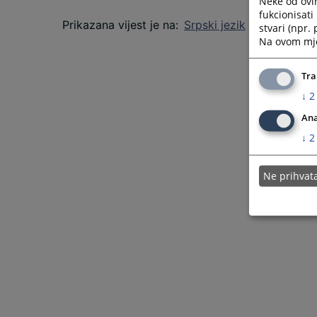
Neke od ovi
fukcionisat
Prikazana vijest je na
:
Srpski jezik
stvari (npr.
Na ovom mjes
Tra
↓
2
Ana
↓
2
Ne prihva