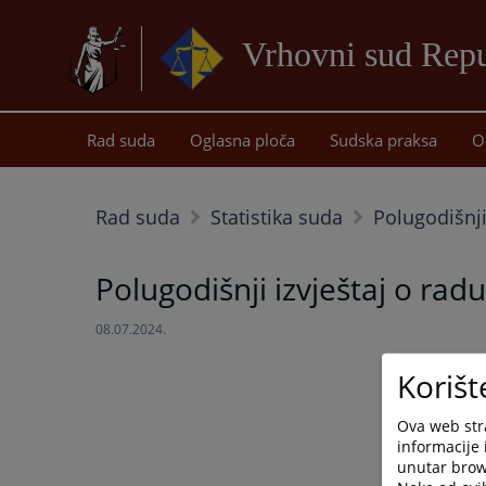
Vrhovni sud Repu
Rad suda
Oglasna ploča
Sudska praksa
O
Rad suda
Statistika suda
Polugodišnji
Polugodišnji izvještaj o rad
08.07.2024.
Korišt
Ova web stra
informacije 
unutar brows