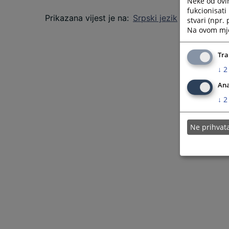
Neke od ovi
fukcionisat
Prikazana vijest je na
:
Srpski jezik
stvari (npr.
Na ovom mjes
Tra
↓
2
Ana
↓
2
Ne prihva