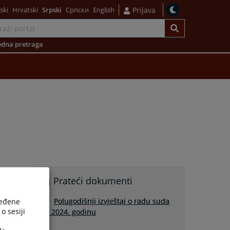
ski
Hrvatski
Srpski
Српски
English
Prijava
dna pretraga
Prateći dokumenti
Polugodišnji izvještaj o radu suda
ređene
o sesiji
za 2024. godinu