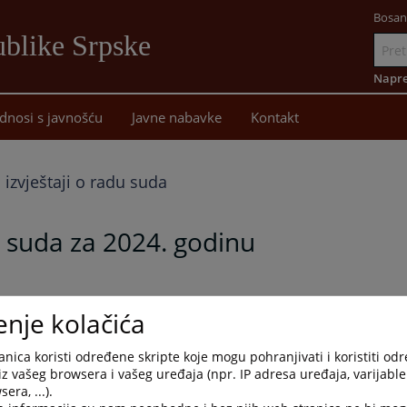
Bosan
blike Srpske
Idi
na
Napre
sadržaj
dnosi s javnošću
Javne nabavke
Kontakt
 izvještaji o radu suda
u suda za 2024. godinu
enje kolačića
nica koristi određene skripte koje mogu pohranjivati i koristiti od
iz vašeg browsera i vašeg uređaja (npr. IP adresa uređaja, varijable 
era, ...).