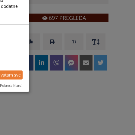
la
a dodatne
697
PREGLEDA
.
hvatam sve
Pokreće Klaro!