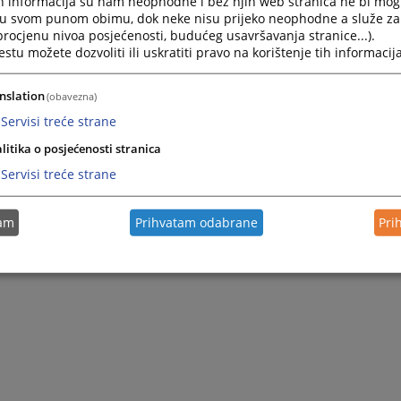
h informacija su nam neophodne i bez njih web stranica ne bi mog
i u svom punom obimu, dok neke nisu prijeko neophodne a služe z
 procjenu nivoa posjećenosti, budućeg usavršavanja stranice...).
tu možete dozvoliti ili uskratiti pravo na korištenje tih informacija
nslation
(obavezna)
Servisi treće strane
litika o posjećenosti stranica
Servisi treće strane
tam
Prihvatam odabrane
Pri