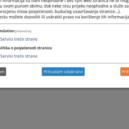
h informacija su nam neophodne i bez njih web stranica ne bi mog
i u svom punom obimu, dok neke nisu prijeko neophodne a služe z
 procjenu nivoa posjećenosti, budućeg usavršavanja stranice...).
tu možete dozvoliti ili uskratiti pravo na korištenje tih informacija
nslation
(obavezna)
Servisi treće strane
litika o posjećenosti stranica
Servisi treće strane
tam
Prihvatam odabrane
Pri