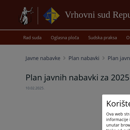
Vrhovni sud Repu
Rad suda
Oglasna ploča
Sudska praksa
O
Javne nabavke
Plan nabavki
Plan jav
Plan javnih nabavki za 202
10.02.2025.
Korišt
Ova web stra
informacije 
unutar brows