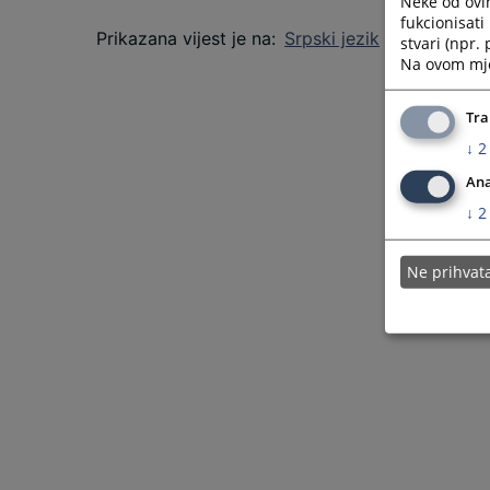
Neke od ovi
fukcionisat
Prikazana vijest je na
:
Srpski jezik
stvari (npr.
Na ovom mjes
Tra
↓
2
Ana
↓
2
Ne prihva