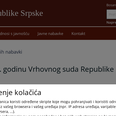
Bosan
blike Srpske
Idi
na
Napre
sadržaj
dnosi s javnošću
Javne nabavke
Kontakt
nih nabavki
5. godinu Vrhovnog suda Republike
enje kolačića
nica koristi određene skripte koje mogu pohranjivati i koristiti od
iz vašeg browsera i vašeg uređaja (npr. IP adresa uređaja, varijable 
era, ...).