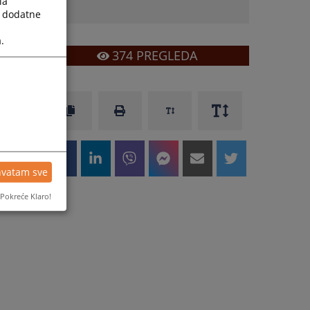
la
a dodatne
.
374
PREGLEDA
hvatam sve
Pokreće Klaro!