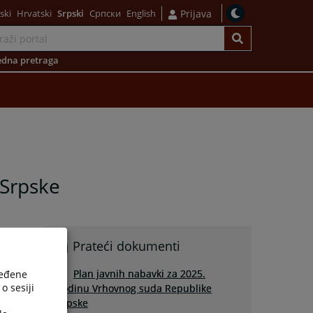
ski
Hrvatski
Srpski
Српски
English
Prijava
dna pretraga
 Srpske
Prateći dokumenti
Plan javnih nabavki za 2025.
ređene
o sesiji
godinu Vrhovnog suda Republike
Srpske