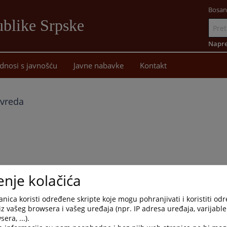
Bosan
blike Srpske
Idi
na
Napre
sadržaj
dnosi s javnošću
Javne nabavke
Kontakt
ivreda
enje kolačića
nica koristi određene skripte koje mogu pohranjivati i koristiti od
iz vašeg browsera i vašeg uređaja (npr. IP adresa uređaja, varijable 
era, ...).