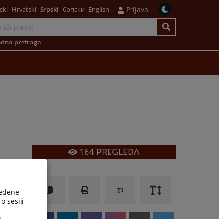
ski
Hrvatski
Srpski
Српски
English
Prijava
dna pretraga
164
PREGLEDA
ređene
o sesiji