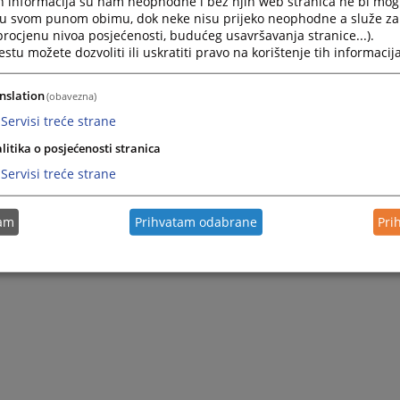
h informacija su nam neophodne i bez njih web stranica ne bi mog
i u svom punom obimu, dok neke nisu prijeko neophodne a služe z
 procjenu nivoa posjećenosti, budućeg usavršavanja stranice...).
tu možete dozvoliti ili uskratiti pravo na korištenje tih informacija
nslation
(obavezna)
Servisi treće strane
litika o posjećenosti stranica
Servisi treće strane
tam
Prihvatam odabrane
Pri