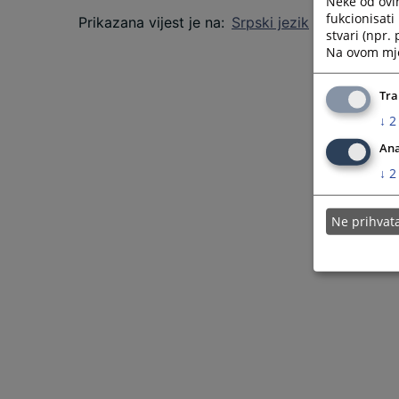
Neke od ovi
fukcionisat
Prikazana vijest je na
:
Srpski jezik
stvari (npr.
Na ovom mjes
Tra
↓
2
Ana
↓
2
Ne prihva