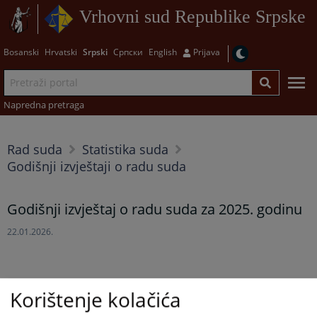
Vrhovni sud Republike Srpske
Bosanski
Hrvatski
Srpski
Српски
English
Prijava
Napredna pretraga
Rad suda
Statistika suda
Godišnji izvještaji o radu suda
Godišnji izvještaj o radu suda za 2025. godinu
22.01.2026.
Korištenje kolačića