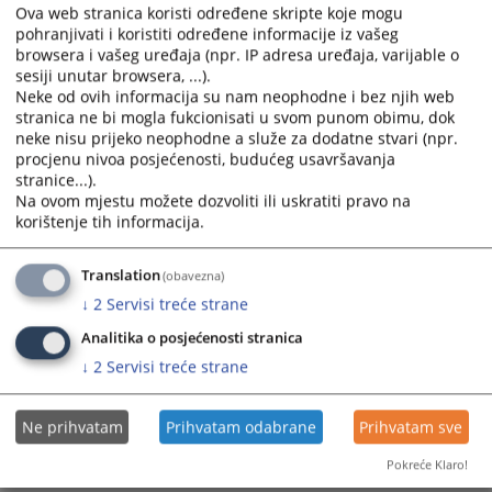
Ova web stranica koristi određene skripte koje mogu
pohranjivati i koristiti određene informacije iz vašeg
Prikazana vijest je na
:
Srpski jezik
browsera i vašeg uređaja (npr. IP adresa uređaja, varijable o
sesiji unutar browsera, ...).
Prateći dokumenti
Neke od ovih informacija su nam neophodne i bez njih web
stranica ne bi mogla fukcionisati u svom punom obimu, dok
Godišnji izvještaj o radu suda za 2025. godinu
neke nisu prijeko neophodne a služe za dodatne stvari (npr.
procjenu nivoa posjećenosti, budućeg usavršavanja
stranice...).
Na ovom mjestu možete dozvoliti ili uskratiti pravo na
korištenje tih informacija.
452
PREGLEDA
Translation
(obavezna)
↓
2
Servisi treće strane
Analitika o posjećenosti stranica
↓
2
Servisi treće strane
Ne prihvatam
Prihvatam odabrane
Prihvatam sve
Pokreće Klaro!