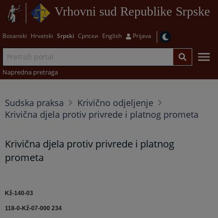
Vrhovni sud Republike Srpske
Bosanski
Hrvatski
Srpski
Српски
English
Prijava
Napredna pretraga
Sudska praksa
Krivično odjeljenje
Krivična djela protiv privrede i platnog prometa
Krivična djela protiv privrede i platnog
prometa
Kž-140-03
118-0-Kž-07-000 234