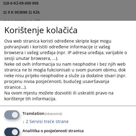
118-0-Kž-09-000 008
11 0 K 003698 11 Kžk
11 0 K 003698 12 Kžž
Korištenje kolačića
11 0 K 007906 12 Kž
Ova web stranica koristi određene skripte koje mogu
11 0 K 016350 16 Kž
pohranjivati i koristiti određene informacije iz vašeg
80 0 K 072890 17 Kžž
SENTENCA
SENTENCA 2
browsera i vašeg uređaja (npr. IP adresa uređaja, varijable o
sesiji unutar browsera, ...).
11 0 K 010380 17 Kž 3
SENTENCA
Neke od ovih informacija su nam neophodne i bez njih web
13 0 K 003961 18 Kž 3
stranica ne bi mogla fukcionisati u svom punom obimu, dok
neke nisu prijeko neophodne a služe za dodatne stvari (npr.
71 0 K 017428 18 Kžž
procjenu nivoa posjećenosti, budućeg usavršavanja
stranice...).
13 0 K 003961 18 Kžž
Na ovom mjestu možete dozvoliti ili uskratiti pravo na
korištenje tih informacija.
Translation
(obavezna)
↓
2
Servisi treće strane
Prikazana vijest je na
:
Srpski jezik
Analitika o posjećenosti stranica