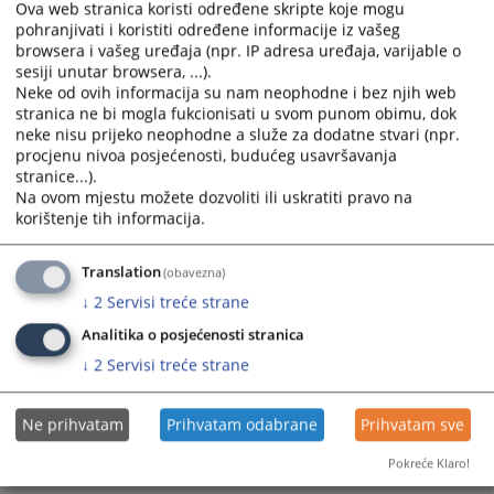
Ova web stranica koristi određene skripte koje mogu
11 0 U 017268 16 Uvp
SENTENCA
pohranjivati i koristiti određene informacije iz vašeg
browsera i vašeg uređaja (npr. IP adresa uređaja, varijable o
sesiji unutar browsera, ...).
Neke od ovih informacija su nam neophodne i bez njih web
stranica ne bi mogla fukcionisati u svom punom obimu, dok
neke nisu prijeko neophodne a služe za dodatne stvari (npr.
procjenu nivoa posjećenosti, budućeg usavršavanja
stranice...).
Prikazana vijest je na
:
Srpski jezik
Na ovom mjestu možete dozvoliti ili uskratiti pravo na
2690
PREGLEDA
korištenje tih informacija.
Translation
(obavezna)
↓
2
Servisi treće strane
Analitika o posjećenosti stranica
↓
2
Servisi treće strane
Ne prihvatam
Prihvatam odabrane
Prihvatam sve
Pokreće Klaro!