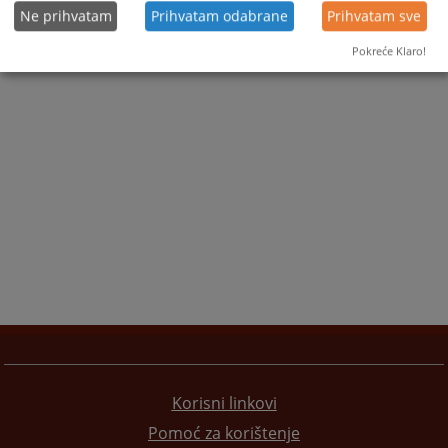
Ne prihvatam
Prihvatam odabrane
Prihvatam sve
Pokreće Klaro!
Korisni linkovi
Pomoć za korištenje