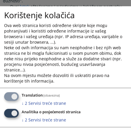
dužnosti".
Ovaj
letak
oštećenima i svjedocima u krivičnom postupku
Korištenje kolačića
daje jasna i konkretna objašnjenja njihovih prava i obaveza, i
na taj način olakšava njihovo sudjelovanje u krivičnom
postupku.
Ova web stranica koristi određene skripte koje mogu
Pored ovoga, oštećenima je na raspolaganju i
obrazac
pohranjivati i koristiti određene informacije iz vašeg
namijenjen podnošenju imovinsko-pravnog zahtjeva u okviru
browsera i vašeg uređaja (npr. IP adresa uređaja, varijable o
krivičnog postupka.
sesiji unutar browsera, ...).
Primjena ovog uputstva i obrasca ima za cilj olakšati
Neke od ovih informacija su nam neophodne i bez njih web
stranica ne bi mogla fukcionisati u svom punom obimu, dok
ostvarivanje prava oštećenih u krivičnom postupku u BiH, te
neke nisu prijeko neophodne a služe za dodatne stvari (npr.
pružiti podršku oštećenima kroz osiguravanje praktičnih
procjenu nivoa posjećenosti, budućeg usavršavanja
informacija o njihovom pravnom položaju.
stranice...).
Letak pod nazivom
"Upoznaj svoja prava i dužnosti".
Na ovom mjestu možete dozvoliti ili uskratiti pravo na
korištenje tih informacija.
Obrazac
"Prijedlog za ostvarivanje imovinsko-pravnog zahtjeva"
Prikazana vijest je na
:
Srpski jezik
Translation
(obavezna)
↓
2
Servisi treće strane
4079
PREGLEDA
Analitika o posjećenosti stranica
↓
2
Servisi treće strane