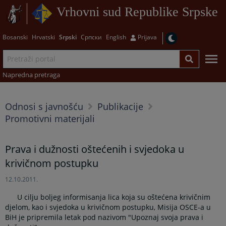
Vrhovni sud Republike Srpske
Bosanski
Hrvatski
Srpski
Српски
English
Prijava
Napredna pretraga
Odnosi s javnošću
Publikacije
Promotivni materijali
Prava i dužnosti oštećenih i svjedoka u
krivičnom postupku
12.10.2011.
U cilju boljeg informisanja lica koja su oštećena krivičnim
djelom, kao i svjedoka u krivičnom postupku, Misija OSCE-a u
BiH je pripremila letak pod nazivom "Upoznaj svoja prava i