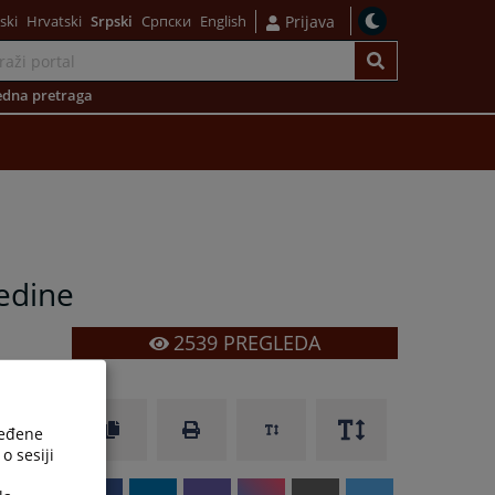
ski
Hrvatski
Srpski
Српски
English
Prijava
dna pretraga
redine
2539
PREGLEDA
ređene
o sesiji