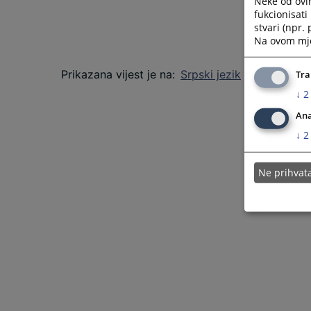
Neke od ovi
fukcionisat
stvari (npr.
Na ovom mjes
Prikazana vijest je na
:
Srpski jezik
Tra
↓
2
Ana
↓
2
Ne prihva