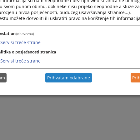
h informacija su nam neophodne i bez njih web stranica ne bi mog
i u svom punom obimu, dok neke nisu prijeko neophodne a služe z
 procjenu nivoa posjećenosti, budućeg usavršavanja stranice...).
tu možete dozvoliti ili uskratiti pravo na korištenje tih informacija
nslation
(obavezna)
Servisi treće strane
litika o posjećenosti stranica
Servisi treće strane
tam
Prihvatam odabrane
Pri