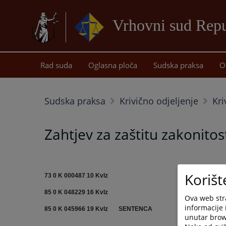
Vrhovni sud Repu
Rad suda
Oglasna ploča
Sudska praksa
O
Sudska praksa
Krivično odjeljenje
Kri
Zahtjev za zaštitu zakonitost
Korišt
73 0 K 000487 10 Kvlz
85 0 K 048229 16 Kvlz
Ova web stra
informacije 
85 0 K 045966 19 Kvlz
SENTENCA
unutar brows