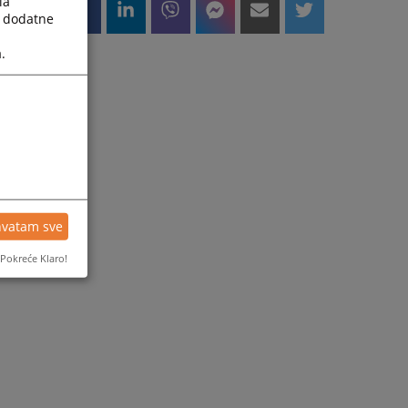
la
a dodatne
.
hvatam sve
Pokreće Klaro!