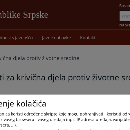
Bosan
blike Srpske
Idi
na
Napre
sadržaj
dnosi s javnošću
Javne nabavke
Kontakt
vična djela protiv životne sredine
i za krivična djela protiv životne s
enje kolačića
nica koristi određene skripte koje mogu pohranjivati i koristiti od
iz vašeg browsera i vašeg uređaja (npr. IP adresa uređaja, varijable 
era, ...).