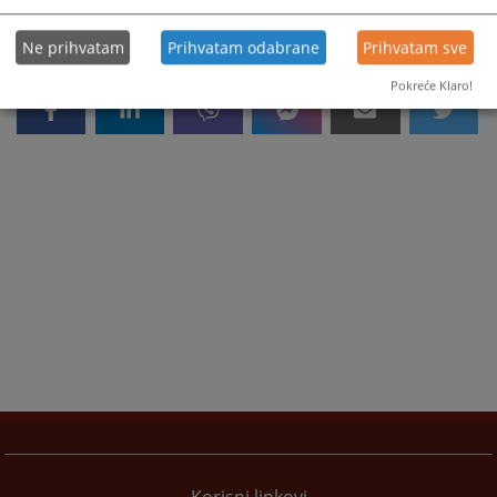
Ne prihvatam
Prihvatam odabrane
Prihvatam sve
Pokreće Klaro!
Korisni linkovi