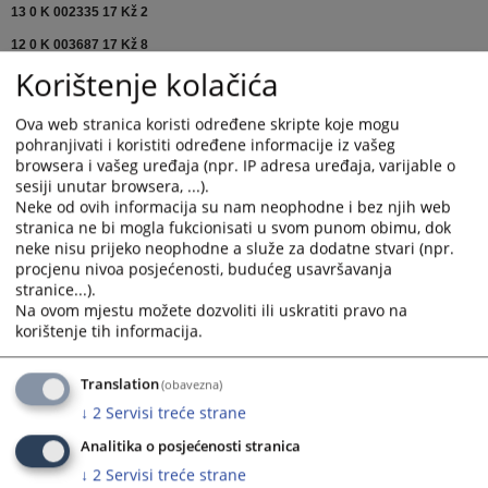
13 0 K 002335 17 Kž 2
12 0 K 003687 17 Kž 8
Korištenje kolačića
11 0 K 010379 17 Kž 2
13 0 K 001221 17 Kž 8
Ova web stranica koristi određene skripte koje mogu
pohranjivati i koristiti određene informacije iz vašeg
11 0 K 021181 18 Kž
SENTENCA
browsera i vašeg uređaja (npr. IP adresa uređaja, varijable o
11 0 K 007298 18 Kž 2
sesiji unutar browsera, ...).
Neke od ovih informacija su nam neophodne i bez njih web
11 0 K 015091 18 Kž 9
stranica ne bi mogla fukcionisati u svom punom obimu, dok
11 0 K 015652 20 Kž 3
SENTENCA
neke nisu prijeko neophodne a služe za dodatne stvari (npr.
procjenu nivoa posjećenosti, budućeg usavršavanja
13 0 K 006122 21 Kž 2
stranice...).
Na ovom mjestu možete dozvoliti ili uskratiti pravo na
11 0 K 025897 24 Kž 2
SENTENCA
korištenje tih informacija.
Translation
(obavezna)
Prikazana vijest je na
:
Srpski jezik
↓
2
Servisi treće strane
2555
PREGLEDA
Analitika o posjećenosti stranica
↓
2
Servisi treće strane