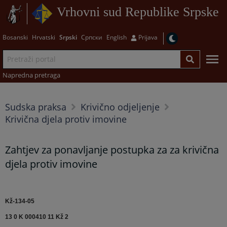
Vrhovni sud Republike Srpske
Bosanski
Hrvatski
Srpski
Српски
English
Prijava
Napredna pretraga
Sudska praksa
Krivično odjeljenje
Krivična djela protiv imovine
Zahtjev za ponavljanje postupka za za krivična
djela protiv imovine
Kž-134-05
13 0 K 000410 11 Kž 2