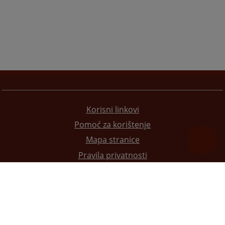
Korisni linkovi
Pomoć za korištenje
Mapa stranice
Pravila privatnosti
Redizajn web stranice je finansirala Evropska unija. Za njen sadržaj isključivo je odgovorno
Visoko sudsko i tužilačko vijeće BiH i ona ne odražava nužno stavove Evropske unije.