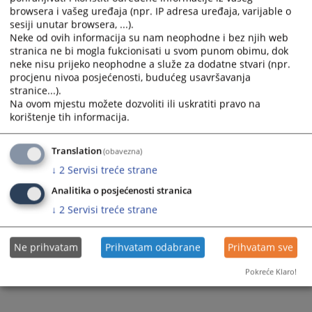
browsera i vašeg uređaja (npr. IP adresa uređaja, varijable o
sesiji unutar browsera, ...).
Neke od ovih informacija su nam neophodne i bez njih web
stranica ne bi mogla fukcionisati u svom punom obimu, dok
neke nisu prijeko neophodne a služe za dodatne stvari (npr.
Prikazana vijest je na
:
Srpski jezik
procjenu nivoa posjećenosti, budućeg usavršavanja
stranice...).
1920
PREGLEDA
Na ovom mjestu možete dozvoliti ili uskratiti pravo na
korištenje tih informacija.
Translation
(obavezna)
↓
2
Servisi treće strane
Analitika o posjećenosti stranica
↓
2
Servisi treće strane
Ne prihvatam
Prihvatam odabrane
Prihvatam sve
Pokreće Klaro!