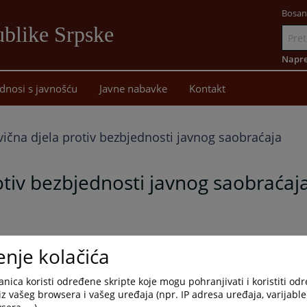
Bosan
blike Srpske
Idi
na
Napre
sadržaj
dnosi s javnošću
Javne nabavke
Kontakt
vična djela protiv bezbjednosti javnog saobraćaja
rotiv bezbjednosti javnog saobraćaj
enje kolačića
nica koristi određene skripte koje mogu pohranjivati i koristiti od
iz vašeg browsera i vašeg uređaja (npr. IP adresa uređaja, varijable 
era, ...).