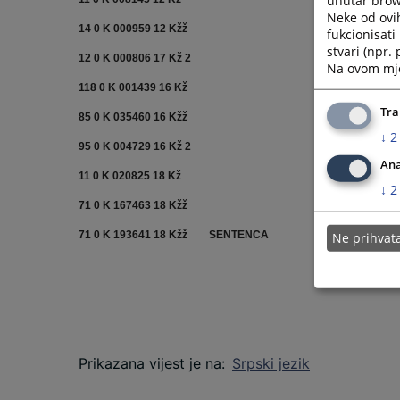
Neke od ovi
14 0 K 000959 12 Kžž
fukcionisat
stvari (npr.
12 0 K 000806 17 Kž 2
Na ovom mjes
118 0 K 001439 16 Kž
Tra
85 0 K 035460 16 Kžž
↓
2
95 0 K 004729 16 Kž 2
Ana
11 0 K 020825 18 Kž
↓
2
71 0 K 167463 18 Kžž
71 0 K 193641 18 Kžž
SENTENCA
Ne prihva
Prikazana vijest je na
:
Srpski jezik