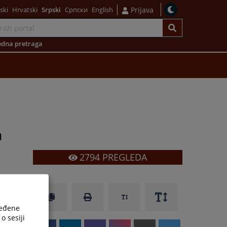
ski
Hrvatski
Srpski
Српски
English
Prijava
dna pretraga
a
2794
PREGLEDA
ređene
o sesiji