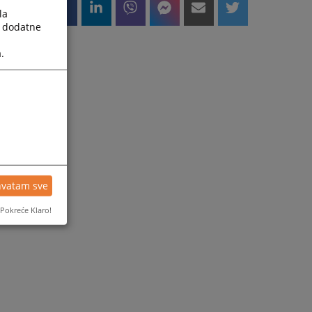
la
a dodatne
.
hvatam sve
Pokreće Klaro!