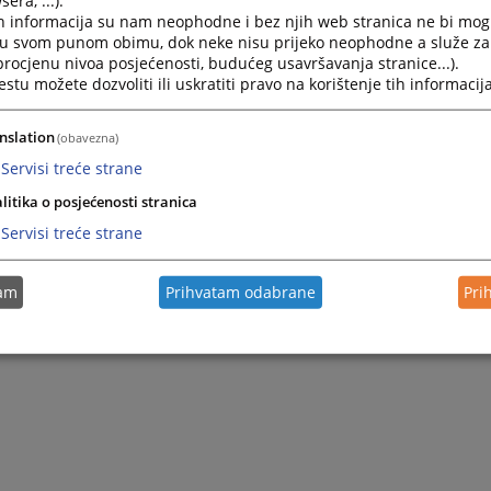
h informacija su nam neophodne i bez njih web stranica ne bi mog
i u svom punom obimu, dok neke nisu prijeko neophodne a služe z
 procjenu nivoa posjećenosti, budućeg usavršavanja stranice...).
tu možete dozvoliti ili uskratiti pravo na korištenje tih informacija
nslation
(obavezna)
Servisi treće strane
litika o posjećenosti stranica
Servisi treće strane
tam
Prihvatam odabrane
Pri