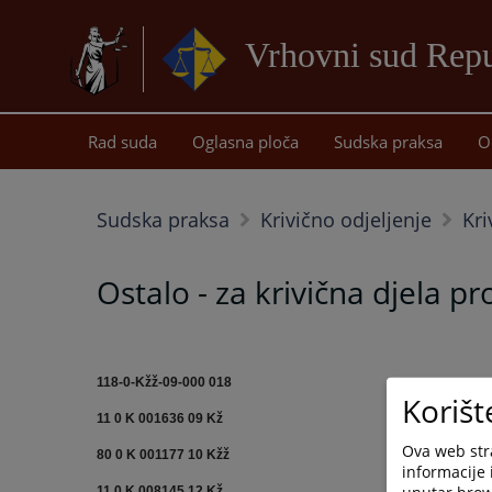
Vrhovni sud Repu
Rad suda
Oglasna ploča
Sudska praksa
O
Sudska praksa
Krivično odjeljenje
Kri
Ostalo - za krivična djela p
118-0-Kžž-09-000 018
Korišt
11 0 K 001636 09 Kž
Ova web stra
80 0 K 001177 10 Kžž
informacije 
unutar brows
11 0 K 008145 12 Kž