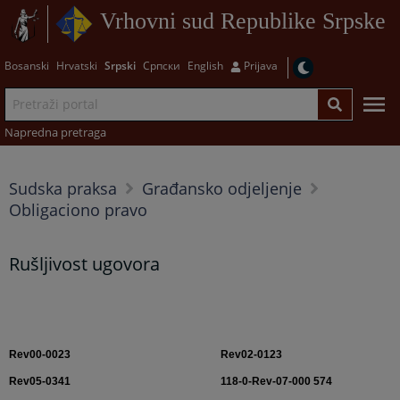
Vrhovni sud Republike Srpske
Bosanski
Hrvatski
Srpski
Српски
English
Prijava
Napredna pretraga
Sudska praksa
Građansko odjeljenje
Obligaciono pravo
Rušljivost ugovora
Rev00-0023
Rev02-0123
Rev05-0341
118-0-Rev-07-000 574