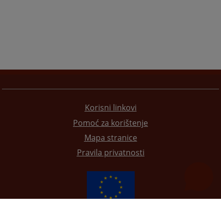
Korisni linkovi
Pomoć za korištenje
Mapa stranice
Pravila privatnosti
Redizajn web stranice je finansirala Evropska unija. Za njen sadržaj isključivo je odgovorno
Visoko sudsko i tužilačko vijeće BiH i ona ne odražava nužno stavove Evropske unije.