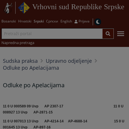
Vrhovni sud Republike Srpske
Bosanski
Hrvatski
Srpski
Српски
English
Prijava
Napredna pretraga
Sudska praksa
Upravno odjeljenje
Odluke po Apelacijama
Odluke po Apelacijama
11 0 U 000589 09 Uvp
AP 2307-17
11 0 U
008927 13 Uvp
AP-2871-15
11 0 U 007013 13 Uvp
AP-4214-14
AP-4688-14
15 0 U
001645 13 Uvp
AP-897-16