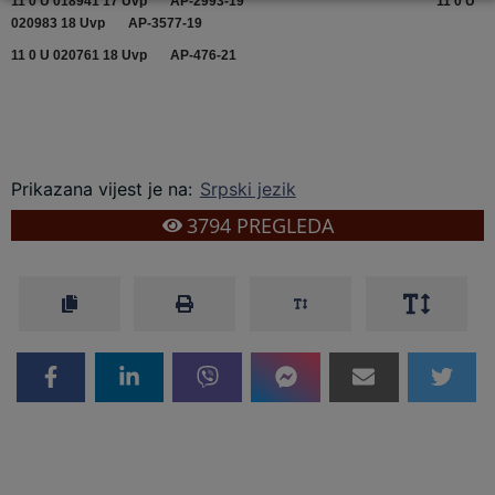
11 0 U 018941 17 Uvp AP-2993-19
11 0 U
020983 18 Uvp AP-3577-19
11 0 U 020761 18 Uvp AP-476-21
Prikazana vijest je na
:
Srpski jezik
3794
PREGLEDA