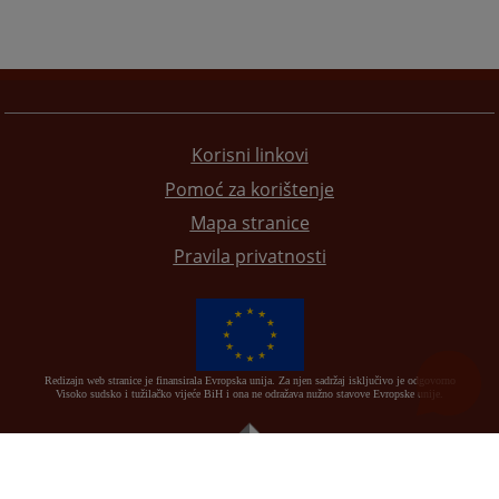
Korisni linkovi
Pomoć za korištenje
Mapa stranice
Pravila privatnosti
Redizajn web stranice je finansirala Evropska unija. Za njen sadržaj isključivo je odgovorno
Visoko sudsko i tužilačko vijeće BiH i ona ne odražava nužno stavove Evropske unije.