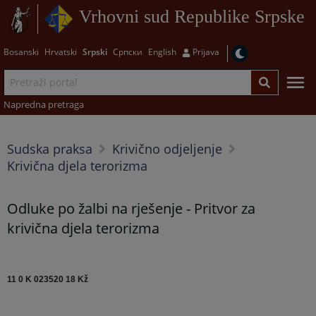
Vrhovni sud Republike Srpske
Bosanski
Hrvatski
Srpski
Српски
English
Prijava
Napredna pretraga
Sudska praksa
Krivično odjeljenje
Krivična djela terorizma
Odluke po žalbi na rješenje - Pritvor za
krivična djela terorizma
11 0 K 023520 18 Kž