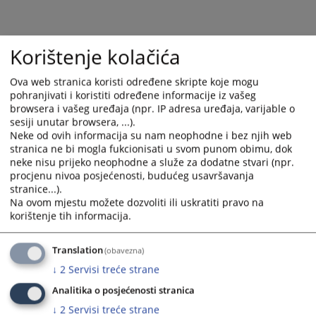
Korištenje kolačića
Ova web stranica koristi određene skripte koje mogu
pohranjivati i koristiti određene informacije iz vašeg
browsera i vašeg uređaja (npr. IP adresa uređaja, varijable o
sesiji unutar browsera, ...).
Neke od ovih informacija su nam neophodne i bez njih web
stranica ne bi mogla fukcionisati u svom punom obimu, dok
neke nisu prijeko neophodne a služe za dodatne stvari (npr.
procjenu nivoa posjećenosti, budućeg usavršavanja
stranice...).
Na ovom mjestu možete dozvoliti ili uskratiti pravo na
korištenje tih informacija.
Translation
(obavezna)
Prikazana vijest je na
:
Srpski jezik
↓
2
Servisi treće strane
2697
PREGLEDA
Analitika o posjećenosti stranica
↓
2
Servisi treće strane