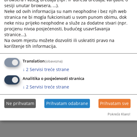
sesiji unutar browsera, ...).
Neke od ovih informacija su nam neophodne i bez njih web
Prikazana vijest je na
:
Srpski jezik
stranica ne bi mogla fukcionisati u svom punom obimu, dok
neke nisu prijeko neophodne a služe za dodatne stvari (npr.
2888
PREGLEDA
procjenu nivoa posjećenosti, budućeg usavršavanja
stranice...).
Na ovom mjestu možete dozvoliti ili uskratiti pravo na
korištenje tih informacija.
Translation
(obavezna)
↓
2
Servisi treće strane
Analitika o posjećenosti stranica
↓
2
Servisi treće strane
Ne prihvatam
Prihvatam odabrane
Prihvatam sve
Pokreće Klaro!