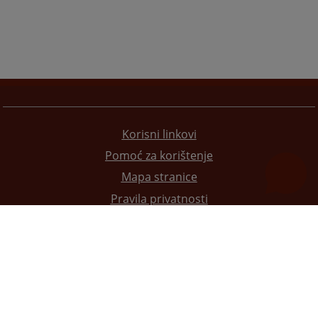
Korisni linkovi
Pomoć za korištenje
Mapa stranice
Pravila privatnosti
Redizajn web stranice je finansirala Evropska unija. Za njen sadržaj isključivo je odgovorno
Visoko sudsko i tužilačko vijeće BiH i ona ne odražava nužno stavove Evropske unije.