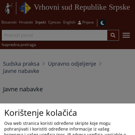
Vrhovni sud Republike Srpske
Bosanski
Hrvatski
Srpski
Српски
English
Prijava
Napredna pretraga
Sudska praksa
Upravno odjeljenje
Javne nabavke
Javne nabavke
Korištenje kolačića
11 0 U 017815 17 Uvp
SENTENCA
Ova web stranica koristi određene skripte koje mogu
pohranjivati i koristiti određene informacije iz vašeg
browsera i vašeg uređaja (npr. IP adresa uređaja, varijable o