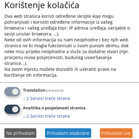
Korištenje kolačića
13 Kž
12 0 K 003358 13 Kž 3
13 0 K 002448
Ova web stranica koristi određene skripte koje mogu
13 Kž 4
pohranjivati i koristiti određene informacije iz vašeg
11 0 K 012481 14 Kž 2
11 0 K 014865
browsera i vašeg uređaja (npr. IP adresa uređaja, varijable o
sesiji unutar browsera, ...).
14 Kž 3
Neke od ovih informacija su nam neophodne i bez njih web
12 0 K 004076 14 Kž
12 0 K 004804
stranica ne bi mogla fukcionisati u svom punom obimu, dok
14 Kž
neke nisu prijeko neophodne a služe za dodatne stvari (npr.
procjenu nivoa posjećenosti, budućeg usavršavanja
13 0 K 001902 14 Kž 2
13 0 K 002083
stranice...).
14 Kž
Na ovom mjestu možete dozvoliti ili uskratiti pravo na
korištenje tih informacija.
80 0 K 044366 14 Kž
13 0 K 002923
14 Kž 4
Translation
(obavezna)
11 0 K 012482 15 Kž
11 0 K 013925
15 Kž 2
↓
2
Servisi treće strane
11 0 K 014744 15 Kž
11 0 K 014864
Analitika o posjećenosti stranica
15 Kž 6
↓
2
Servisi treće strane
11 0 K 014962 15 Kž 6
11 0 K 016648
15 Kž
Ne prihvatam
Prihvatam odabrane
Prihvatam sve
11 0 K 016949 15 Kž
13 0 K 002916