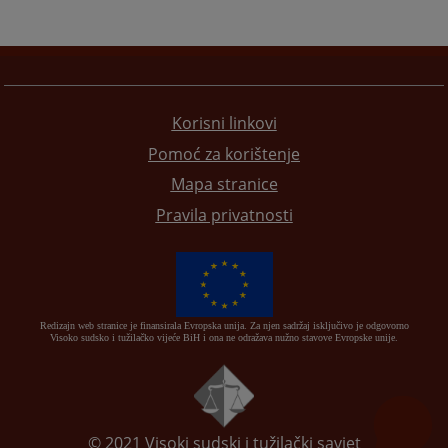
Korisni linkovi
Pomoć za korištenje
Mapa stranice
Pravila privatnosti
Redizajn web stranice je finansirala Evropska unija. Za njen sadržaj isključivo je odgovorno
Visoko sudsko i tužilačko vijeće BiH i ona ne odražava nužno stavove Evropske unije.
© 2021
Visoki sudski i tužilački savjet