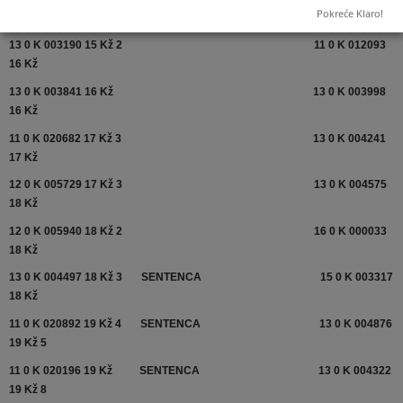
Pokreće Klaro!
15 Kž 2
13 0 K 003190 15 Kž 2
11 0 K 012093
16 Kž
13 0 K 003841 16 Kž
13 0 K 003998
16 Kž
11 0 K 020682 17 Kž 3
13 0 K 004241
17 Kž
12 0 K 005729 17 Kž 3
13 0 K 004575
18 Kž
12 0 K 005940 18 Kž 2
16 0 K 000033
18 Kž
13 0 K 004497 18 Kž 3
SENTENCA
15 0 K 003317
18 Kž
11 0 K 020892 19 Kž 4
SENTENCA
13 0 K 004876
19 Kž 5
11 0 K 020196 19 Kž
SENTENCA
13 0 K 004322
19 Kž 8