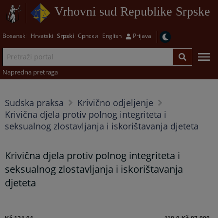
Vrhovni sud Republike Srpske
Bosanski
Hrvatski
Srpski
Српски
English
Prijava
Napredna pretraga
Sudska praksa
Krivično odjeljenje
Krivična djela protiv polnog integriteta i
seksualnog zlostavljanja i iskorištavanja djeteta
Krivična djela protiv polnog integriteta i
seksualnog zlostavljanja i iskorištavanja
djeteta