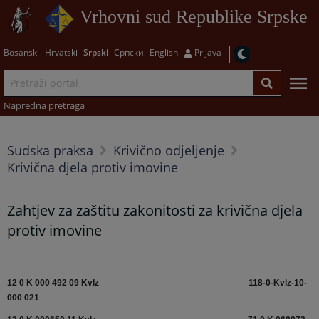
Vrhovni sud Republike Srpske
Bosanski
Hrvatski
Srpski
Српски
English
Prijava
Napredna pretraga
Sudska praksa
Krivično odjeljenje
Krivična djela protiv imovine
Zahtjev za zaštitu zakonitosti za krivična djela
protiv imovine
12 0 K 000 492 09 Kvlz
118-0-Kvlz-10-
000 021