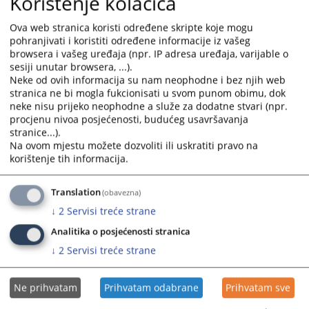
Korištenje kolačića
13 0 K 002673 18 Kvlz
SENTENCA
SENTENCA 2
76 0 K
Ova web stranica koristi određene skripte koje mogu
020212 18 Kvlz
pohranjivati i koristiti određene informacije iz vašeg
SENTENCA 3
SENTENCA 4
13 0 K 003738
browsera i vašeg uređaja (npr. IP adresa uređaja, varijable o
18 Kvlz
sesiji unutar browsera, ...).
Neke od ovih informacija su nam neophodne i bez njih web
71 0 K 139071 18 Kvlz
SENTENCA
SENTENCA 2
71 0 K
stranica ne bi mogla fukcionisati u svom punom obimu, dok
187797 18 Kvlz
SENTENCA
neke nisu prijeko neophodne a služe za dodatne stvari (npr.
procjenu nivoa posjećenosti, budućeg usavršavanja
71 0 K 160716 18 Kvlz
SENTENCA
84 0 K 046680
stranice...).
18 Kvlz
SENTENCA
Na ovom mjestu možete dozvoliti ili uskratiti pravo na
73
0 K 021173 18 Kvlz
SENTENCA
71 0 K 096642
korištenje tih informacija.
19 Kvlz
84 0 K 053821 19 Kvlz
11 0 K 021094
Translation
(obavezna)
19 Kvlz
↓
2
Servisi treće strane
77 0 K 077331 19 Kvlz
71 0 K 211734
Analitika o posjećenosti stranica
19 Kvlz
↓
2
Servisi treće strane
71 0 K 249980 19 Kvlz
78 0 K 025834
19 Kvlz
Ne prihvatam
Prihvatam odabrane
Prihvatam sve
85 0 K 095880 22 Kvlz
SENTENCA
SENTENCA 2
78 0 K