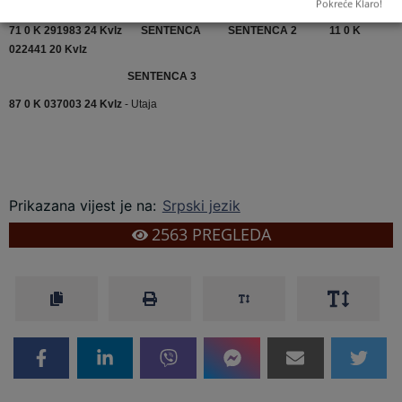
030600 20 Kvlz
SENTENCA
Pokreće Klaro!
71 0 K 291983 24 Kvlz
SENTENCA
SENTENCA 2
11 0 K
022441 20 Kvlz
SENTENCA 3
87 0 K 037003 24 Kvlz
- Utaja
Prikazana vijest je na
:
Srpski jezik
2563
PREGLEDA