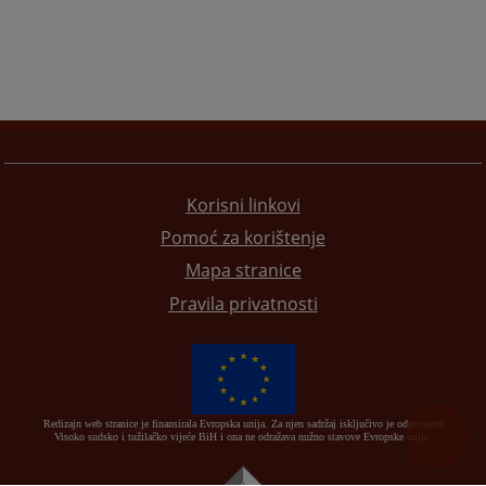
Korisni linkovi
Pomoć za korištenje
Mapa stranice
Pravila privatnosti
Redizajn web stranice je finansirala Evropska unija. Za njen sadržaj isključivo je odgovorno
Visoko sudsko i tužilačko vijeće BiH i ona ne odražava nužno stavove Evropske unije.