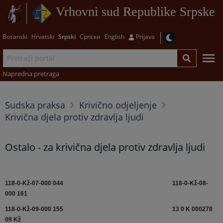
Vrhovni sud Republike Srpske
Bosanski
Hrvatski
Srpski
Српски
English
Prijava
Napredna pretraga
Sudska praksa
Krivično odjeljenje
Krivična djela protiv zdravlja ljudi
Ostalo - za krivična djela protiv zdravlja ljudi
118-0-Kž-07-000 044
118-0-Kž-08-
000 161
118-0-Kž-09-000 155
13 0 K 000278
09 Kž