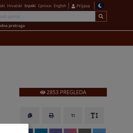
ski
Hrvatski
Srpski
Српски
English
Prijava
dna pretraga
2853
PREGLEDA