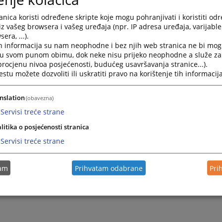
nica koristi određene skripte koje mogu pohranjivati i koristiti od
iz vašeg browsera i vašeg uređaja (npr. IP adresa uređaja, varijable 
era, ...).
h informacija su nam neophodne i bez njih web stranica ne bi mog
i u svom punom obimu, dok neke nisu prijeko neophodne a služe z
 procjenu nivoa posjećenosti, budućeg usavršavanja stranice...).
tu možete dozvoliti ili uskratiti pravo na korištenje tih informacija
nslation
(obavezna)
Servisi treće strane
litika o posjećenosti stranica
Servisi treće strane
tam
Prihvatam odabrane
Pri