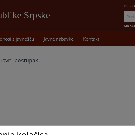
Bosan
blike Srpske
Idi
na
Napre
sadržaj
dnosi s javnošću
Javne nabavke
Kontakt
ravni postupak
enje kolačića