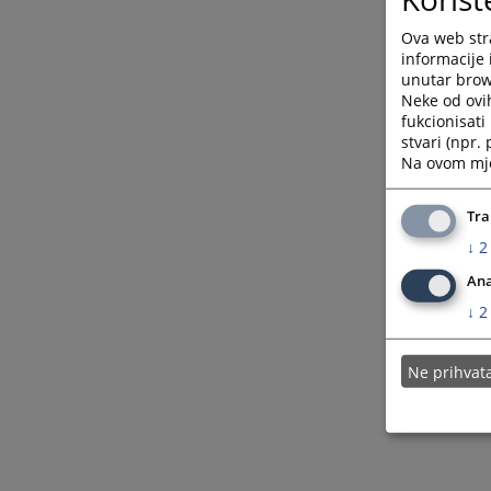
Ova web stra
informacije 
unutar brows
Neke od ovi
fukcionisat
stvari (npr.
Na ovom mjes
Tra
↓
2
Ana
↓
2
Ne prihva