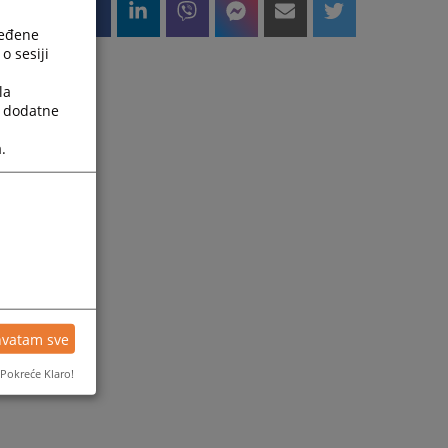
ređene
o sesiji
la
a dodatne
.
hvatam sve
Pokreće Klaro!