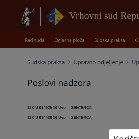
Vrhovni sud Repu
Rad suda
Oglasna ploča
Sudska praksa
O
Sudska praksa
Upravno odjeljenje
Up
Poslovi nadzora
11 0 U 014625 16 Uvp
SENTENCA
11 0 U 014438 16 Uvp
SENTENCA
Korišt