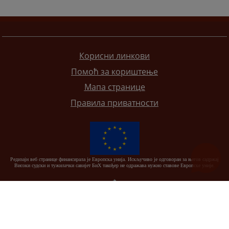
Корисни линкови
Помоћ за кориштење
Мапа странице
Правила приватности
Редизајн веб странице финансирала је Европска унија. Искључиво је одговоран за његов садржај
Високи судски и тужилачки савијет БиХ такођер не одражава нужно ставове Европске уније.
© 2021
Високи судски и тужилачки савјет