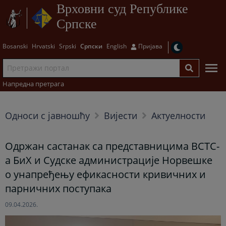
Врховни суд Републике
Српске
Bosanski
Hrvatski
Srpski
Српски
English
Пријава
Напредна претрага
Односи с јавношћу
Вијести
Актуелности
Одржан састанак са представницима ВСТС-
а БиХ и Судске администрације Норвешке
о унапређењу ефикасности кривичних и
парничних поступака
09.04.2026.