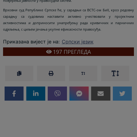
повјерења јавности у правосудни систем.
Врховни суд Републике Српске ће, у сарадњи са ВСТС-ом БиХ, кроз редовну
сарадњу са судовима наставити активно учествовати у пројектним
активностима и доприносити унапређењу рада кривичних и парничних
одјељења, с циљем јачања укупне ефикасности правосуђа.
Приказана вијест је на
:
Српски језик
197
ПРЕГЛЕДА