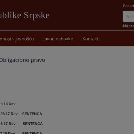
Bosan
blike Srpske
Idi
na
Napre
sadržaj
dnosi s javnošću
Javne nabavke
Kontakt
Obligaciono pravo
19 18 Rev
398 17 Rev
SENTENCA
16 17 Rev
SENTENCA
87 18 Rev
SENTENCA