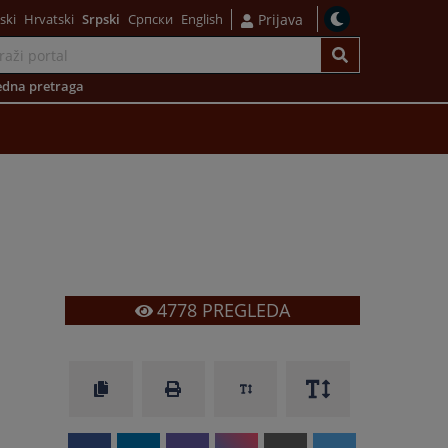
ski
Hrvatski
Srpski
Српски
English
Prijava
dna pretraga
4778
PREGLEDA