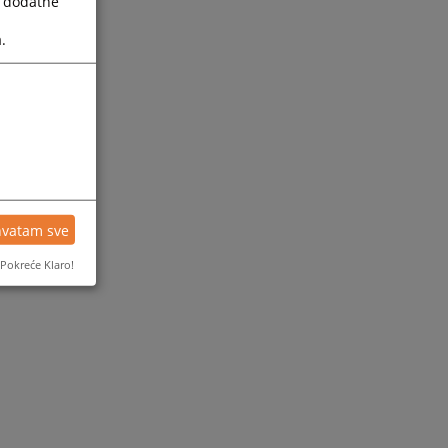
a dodatne
.
hvatam sve
Pokreće Klaro!