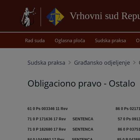
Vrhovni sud Repu
Rad suda
Oglasna ploča
Sudska praksa
O
Sudska praksa
Građansko odjeljenje
Obligaciono pravo - Ostalo
61 0 Ps 003346 11 Rev
86 0 Ps 0217
71 0 P 171636 17 Rev
SENTENCA
57 0 Ps 091
71 0 P 182680 17 Rev
SENTENCA
86 0 P 0375
84 0 I 044992 17 Rev
SENTENCA
85 0 P 0438