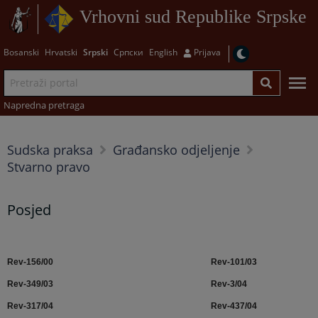
Vrhovni sud Republike Srpske
Bosanski
Hrvatski
Srpski
Српски
English
Prijava
Napredna pretraga
Sudska praksa
Građansko odjeljenje
Stvarno pravo
Posjed
Rev-156/00
Rev-101/03
Rev-349/03
Rev-3/04
Rev-317/04
Rev-437/04