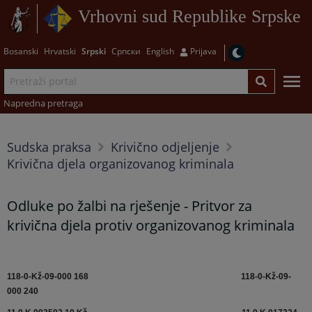
Vrhovni sud Republike Srpske
Bosanski
Hrvatski
Srpski
Српски
English
Prijava
Napredna pretraga
Sudska praksa
Krivično odjeljenje
Krivična djela organizovanog kriminala
Odluke po žalbi na rješenje - Pritvor za
krivična djela protiv organizovanog kriminala
118-0-Kž-09-000 168
118-0-Kž-09-
000 240