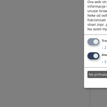
Ova web stra
informacije 
unutar brows
Neke od ovi
fukcionisat
stvari (npr.
Na ovom mjes
Tra
↓
2
Ana
↓
2
Ne prihva