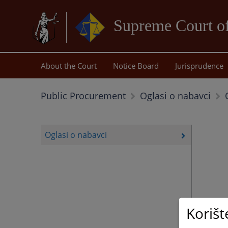
Supreme Court of
About the Court
Notice Board
Jurisprudence
Public Procurement
Oglasi o nabavci
Oglasi o nabavci
Korišt