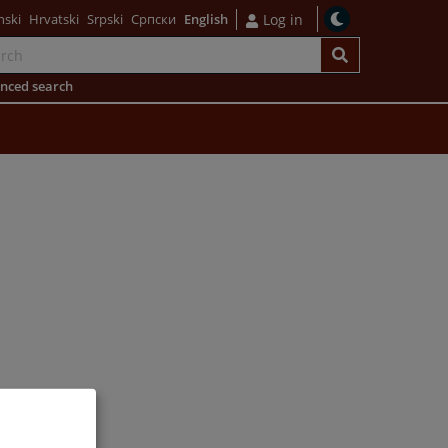
nski
Hrvatski
Srpski
Српски
English
Log in
nced search