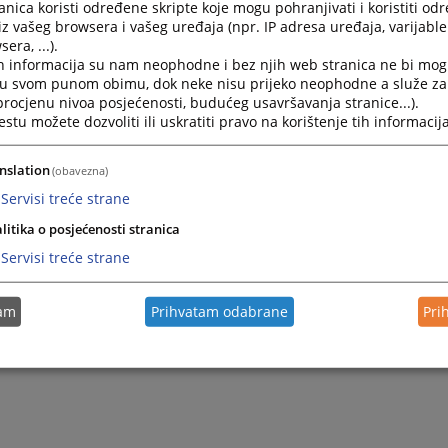
nica koristi određene skripte koje mogu pohranjivati i koristiti od
iz vašeg browsera i vašeg uređaja (npr. IP adresa uređaja, varijable 
era, ...).
h informacija su nam neophodne i bez njih web stranica ne bi mog
i u svom punom obimu, dok neke nisu prijeko neophodne a služe z
 procjenu nivoa posjećenosti, budućeg usavršavanja stranice...).
tu možete dozvoliti ili uskratiti pravo na korištenje tih informacija
nslation
(obavezna)
Servisi treće strane
Trenutno nema v
litika o posjećenosti stranica
Servisi treće strane
tam
Prihvatam odabrane
Pri