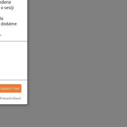
ređene
o sesiji
la
a dodatne
.
ijesti
hvatam sve
Pokreće Klaro!