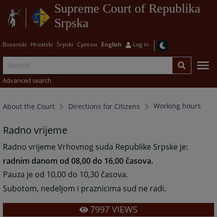
Supreme Court of Republika
Srpska
Bosanski
Hrvatski
Srpski
Српски
English
Log in
Advanced search
Working hours
About the Court
Directions for Citizens
Radno vrijeme
Radno vrijeme Vrhovnog suda Republike Srpske je:
radnim danom od 08,00 do 16,00 časova.
Pauza je od 10,00 do 10,30 časova.
Subotom, nedeljom i praznicima sud ne radi.
7997
VIEWS