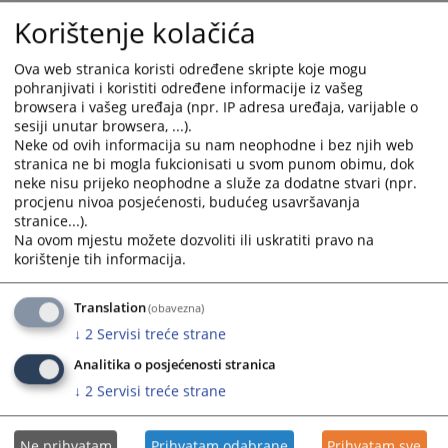
Korištenje kolačića
Ova web stranica koristi određene skripte koje mogu
pohranjivati i koristiti određene informacije iz vašeg
browsera i vašeg uređaja (npr. IP adresa uređaja, varijable o
sesiji unutar browsera, ...).
Neke od ovih informacija su nam neophodne i bez njih web
stranica ne bi mogla fukcionisati u svom punom obimu, dok
neke nisu prijeko neophodne a služe za dodatne stvari (npr.
procjenu nivoa posjećenosti, budućeg usavršavanja
stranice...).
Na ovom mjestu možete dozvoliti ili uskratiti pravo na
korištenje tih informacija.
Translation
(obavezna)
↓
2
Servisi treće strane
Analitika o posjećenosti stranica
↓
2
Servisi treće strane
Ne prihvatam
Prihvatam odabrane
Prihvatam sve