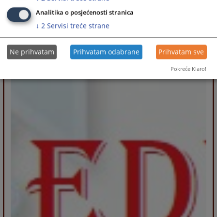
Analitika o posjećenosti stranica
↓
2
Servisi treće strane
Ne prihvatam
Prihvatam odabrane
Prihvatam sve
Pokreće Klaro!