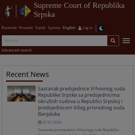
Supreme Court of Republika
Srpska
Bosanski
Hrvatski
Srpski
Српски
English
Log in
Advanced search
Recent News
Sastanak predsjednice Vrhovnog suda
Republike Srpske sa predsjednicima
okružnih sudova u Republici Srpskoj i
predsjednicom Višeg privrednog suda
Banjaluka
07.07.2026.
Sastanak predsjednice Vrhovnog suda Republike