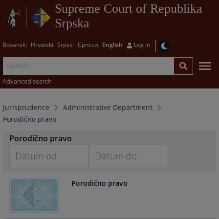
Supreme Court of Republika
Srpska
Bosanski
Hrvatski
Srpski
Српски
English
Log in
Advanced search
Jurisprudence
Administrative Department
Porodično pravo
Porodično pravo
Navigate
Navigate
Porodično pravo
forward
forward
to
to
interact
interact
with
with