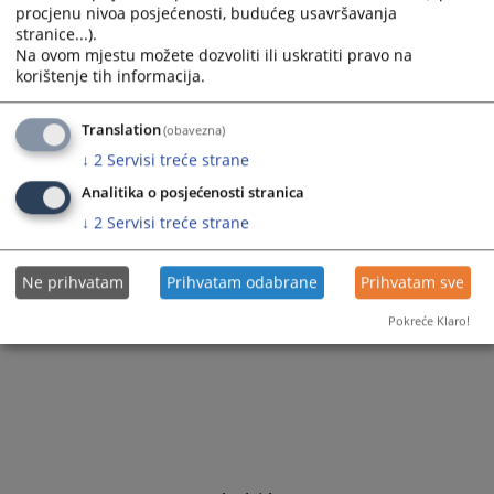
procjenu nivoa posjećenosti, budućeg usavršavanja
stranice...).
Na ovom mjestu možete dozvoliti ili uskratiti pravo na
korištenje tih informacija.
Translation
(obavezna)
↓
2
Servisi treće strane
Analitika o posjećenosti stranica
↓
2
Servisi treće strane
Ne prihvatam
Prihvatam odabrane
Prihvatam sve
Pokreće Klaro!