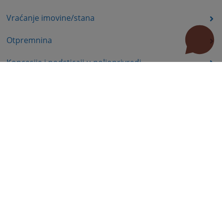
Vraćanje imovine/stana
Otpremnina
Koncesije i podsticaji u poljoprivredi
Ekologija, energetika
Komisija za hartije od vrijednosti – poslovi nadzora
Prava nezaposlenih lica
Prava iz oblasti dječije zaštite
Invalidsko-boračka zaštita
Statusna prava
Education