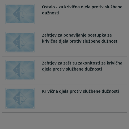
the
the
Ostalo - za krivična djela protiv službene
calendar
calendar
dužnosti
and
and
select
select
a
a
Zahtjev za ponavljanje postupka za
date.
date.
krivična djela protiv službene dužnosti
Press
Press
the
the
question
question
mark
mark
Zahtjev za zaštitu zakonitosti za krivična
key
key
djela protiv službene dužnosti
to
to
get
get
the
the
Krivična djela protiv službene dužnosti
keyboard
keyboard
shortcuts
shortcuts
for
for
changing
changing
dates.
dates.