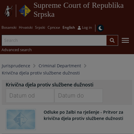
Supreme Court of Republika
Srpska
Bosanski
Hrvatski
Srpski
Српски
English
Log in
Advanced search
Jurisprudence
Criminal Department
Krivična djela protiv službene dužnosti
Krivična djela protiv službene dužnosti
Navigate
Navigate
Odluke po žalbi na rješenje - Pritvor za
forward
forward
krivična djela protiv službene dužnosti
to
to
interact
interact
with
with