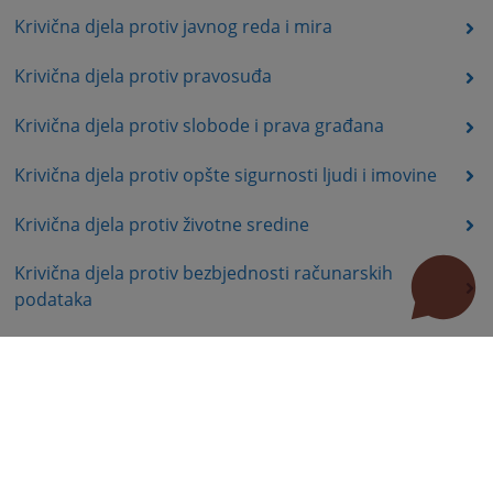
Krivična djela protiv javnog reda i mira
Krivična djela protiv pravosuđa
Krivična djela protiv slobode i prava građana
Krivična djela protiv opšte sigurnosti ljudi i imovine
Krivična djela protiv životne sredine
Krivična djela protiv bezbjednosti računarskih
podataka
Krivična djela protiv Ustavnog uređenja i bezbjednosti
Republike Srpske
Krivična djela protiv organa Republike Srpske
Krivična djela terorizma