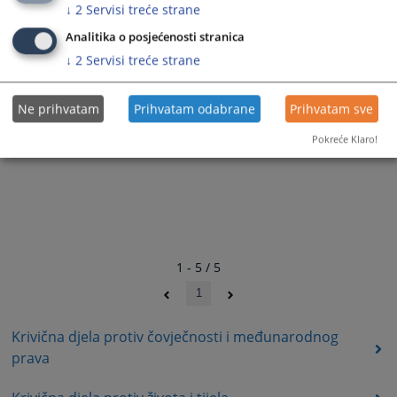
↓
2
Servisi treće strane
Analitika o posjećenosti stranica
↓
2
Servisi treće strane
Ne prihvatam
Prihvatam odabrane
Prihvatam sve
Pokreće Klaro!
1 - 5 / 5
1
Krivična djela protiv čovječnosti i međunarodnog
prava