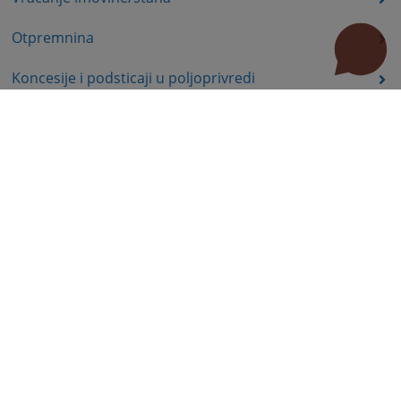
Otpremnina
Koncesije i podsticaji u poljoprivredi
Ekologija, energetika
Komisija za hartije od vrijednosti – poslovi nadzora
Prava nezaposlenih lica
Prava iz oblasti dječije zaštite
Invalidsko-boračka zaštita
Statusna prava
Education
Public Procurement