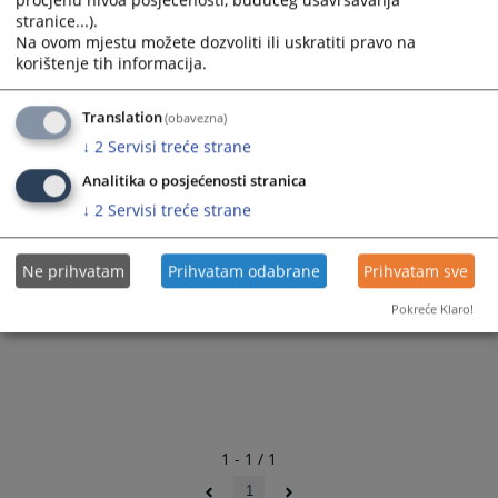
stranice...).
Na ovom mjestu možete dozvoliti ili uskratiti pravo na
korištenje tih informacija.
Translation
(obavezna)
↓
2
Servisi treće strane
Analitika o posjećenosti stranica
↓
2
Servisi treće strane
Ne prihvatam
Prihvatam odabrane
Prihvatam sve
Pokreće Klaro!
1 - 1 / 1
1