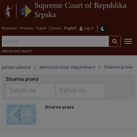
Supreme Court of Republika
Srpska
Bosanski
Hrvatski
Srpski
Српски
English
Log in
Advanced search
Stvarna prava
Jurisprudence
Administrative Department
Stvarna prava
Navigate
Navigate
Stvarna prava
forward
forward
to
to
interact
interact
with
with
the
the