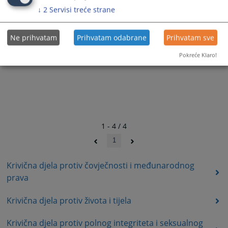
↓
2
Servisi treće strane
Ne prihvatam
Prihvatam odabrane
Prihvatam sve
Pokreće Klaro!
1 - 4 / 4
1
Krivična djela protiv čovječnosti i međunarodnog
prava
Krivična djela protiv života i tijela
Krivična djela protiv polnog integriteta i seksualnog