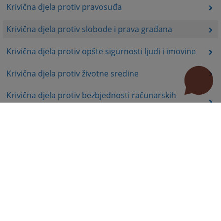
Krivična djela protiv pravosuđa
Krivična djela protiv slobode i prava građana
Krivična djela protiv opšte sigurnosti ljudi i imovine
Krivična djela protiv životne sredine
Krivična djela protiv bezbjednosti računarskih
podataka
Krivična djela protiv Ustavnog uređenja i bezbjednosti
Republike Srpske
Krivična djela protiv organa Republike Srpske
Krivična djela terorizma
Delegacija mjesne nadležnosti