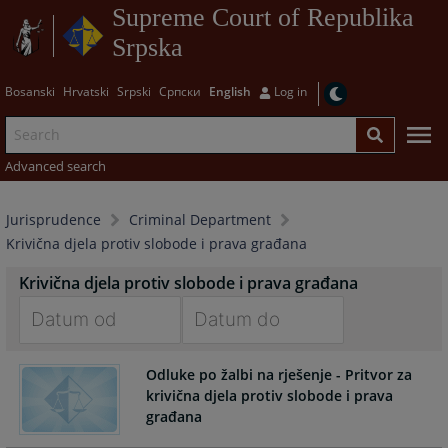
Supreme Court of Republika
Srpska
Bosanski
Hrvatski
Srpski
Српски
English
Log in
Advanced search
Jurisprudence
Criminal Department
Krivična djela protiv slobode i prava građana
Krivična djela protiv slobode i prava građana
Navigate
Navigate
Odluke po žalbi na rješenje - Pritvor za
forward
forward
krivična djela protiv slobode i prava
to
to
građana
interact
interact
with
with