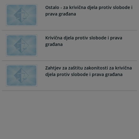
the
the
Ostalo - za krivična djela protiv slobode i
calendar
calendar
prava građana
and
and
select
select
a
a
Krivična djela protiv slobode i prava
date.
date.
građana
Press
Press
the
the
question
question
mark
mark
Zahtjev za zaštitu zakonitosti za krivična
key
key
djela protiv slobode i prava građana
to
to
get
get
the
the
keyboard
keyboard
shortcuts
shortcuts
for
for
changing
changing
dates.
dates.