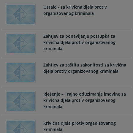
the
the
Ostalo - za krivična djela protiv
calendar
calendar
organizovanog kriminala
and
and
select
select
a
a
Zahtjev za ponavljanje postupka za
date.
date.
krivična djela protiv organizovanog
Press
Press
kriminala
the
the
question
question
mark
mark
Zahtjev za zaštitu zakonitosti za krivična
key
key
djela protiv organizovanog kriminala
to
to
get
get
the
the
Rješenje – Trajno oduzimanje imovine za
keyboard
keyboard
krivična djela protiv organizovanog
shortcuts
shortcuts
kriminala
for
for
changing
changing
dates.
dates.
Krivična djela protiv organizovanog
kriminala