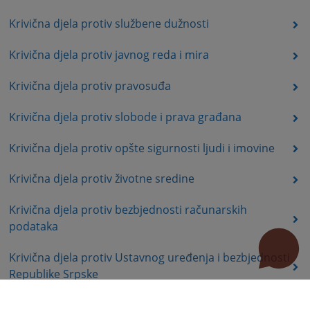
Krivična djela protiv službene dužnosti
Krivična djela protiv javnog reda i mira
Krivična djela protiv pravosuđa
Krivična djela protiv slobode i prava građana
Krivična djela protiv opšte sigurnosti ljudi i imovine
Krivična djela protiv životne sredine
Krivična djela protiv bezbjednosti računarskih
podataka
Krivična djela protiv Ustavnog uređenja i bezbjednosti
Republike Srpske
Krivična djela protiv organa Republike Srpske