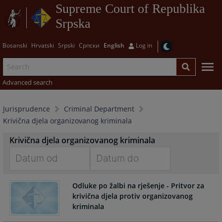
Supreme Court of Republika
Srpska
Bosanski
Hrvatski
Srpski
Српски
English
Log in
Advanced search
Jurisprudence
Criminal Department
Krivična djela organizovanog kriminala
Krivična djela organizovanog kriminala
Navigate
Navigate
Odluke po žalbi na rješenje - Pritvor za
forward
forward
krivična djela protiv organizovanog
to
to
kriminala
interact
interact
with
with