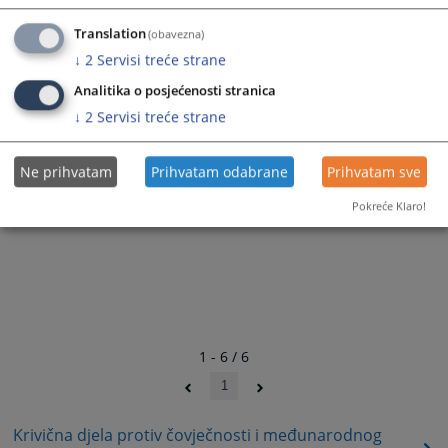
Translation
(obavezna)
↓
2
Servisi treće strane
Analitika o posjećenosti stranica
↓
2
Servisi treće strane
Ne prihvatam
Prihvatam odabrane
Prihvatam sve
Pokreće Klaro!
1 - 6 / 6
1
Krivična djela protiv čovječnosti i međunarodnog