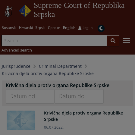
Supreme Court of Republika
Srpska
Bosanski
Hrvatski
Srpski
Српски
English
Log in
Advanced search
Jurisprudence
Criminal Department
Krivična djela protiv organa Republike Srpske
Krivična djela protiv organa Republike Srpske
Navigate
Navigate
Krivična djela protiv organa Republike
forward
forward
Srpske
to
to
interact
interact
06.07.2022.
with
with