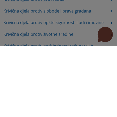
Krivična djela protiv slobode i prava građana
Krivična djela protiv opšte sigurnosti ljudi i imovine
Krivična djela protiv životne sredine
Krivična djela protiv bezbjednosti računarskih
podataka
Krivična djela protiv Ustavnog uređenja i bezbjednosti
Republike Srpske
Krivična djela protiv organa Republike Srpske
Krivična djela terorizma
Delegacija mjesne nadležnosti
Prekršajno pravo