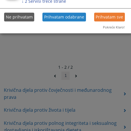
↓
2
Servisi treće strane
Ne prihvatam
Prihvatam odabrane
Prihvatam sve
Pokreće Klaro!
1 - 2 / 2
1
Krivična djela protiv čovječnosti i međunarodnog
prava
Krivična djela protiv života i tijela
Krivična djela protiv polnog integriteta i seksualnog
zlostavljanja i iskorištavanja djeteta