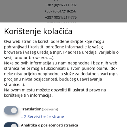
+387 (0)51/211-902
+387 (0)51/218-256
+387 (0)51/217-779
+387 (0)51/211-690
Korištenje kolačića
Telefaks
+387 (0)51/226-071
Ova web stranica koristi određene skripte koje mogu
+387 (0)51/226-070
pohranjivati i koristiti određene informacije iz vašeg
browsera i vašeg uređaja (npr. IP adresa uređaja, varijable o
E-mail
sesiji unutar browsera, ...).
vsud-rs@pravosudje.ba
Neke od ovih informacija su nam neophodne i bez njih web
stranica ne bi mogla fukcionisati u svom punom obimu, dok
jelena.despotovic@pravosudje.ba
neke nisu prijeko neophodne a služe za dodatne stvari (npr.
Dodatne informacije:
procjenu nivoa posjećenosti, budućeg usavršavanja
stranice...).
vsud-rs.pravosudje.ba
Na ovom mjestu možete dozvoliti ili uskratiti pravo na
korištenje tih informacija.
9572
VIEWS
Translation
(obavezna)
↓
2
Servisi treće strane
Analitika o posjećenosti stranica