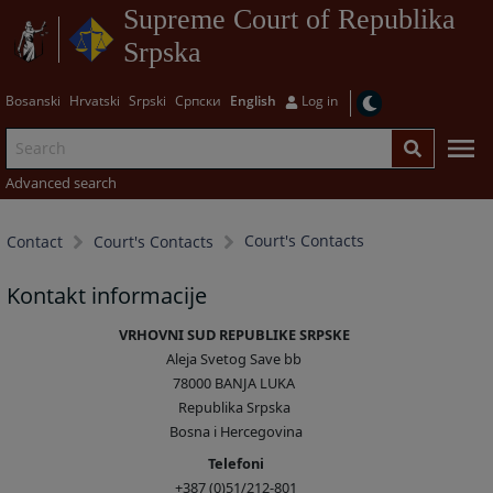
Supreme Court of Republika
Srpska
Bosanski
Hrvatski
Srpski
Српски
English
Log in
Advanced search
Court's Contacts
Contact
Court's Contacts
Kontakt informacije
VRHOVNI SUD REPUBLIKE SRPSKE
Aleja Svetog Save bb
78000 BANJA LUKA
Republika Srpska
Bosna i Hercegovina
Telefoni
+387 (0)51/212-801