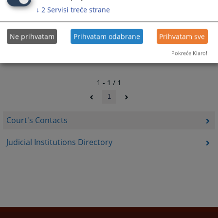
↓
2
Servisi treće strane
Ne prihvatam
Prihvatam odabrane
Prihvatam sve
Pokreće Klaro!
1 - 1 / 1
1
Court's Contacts
Judicial Institutions Directory