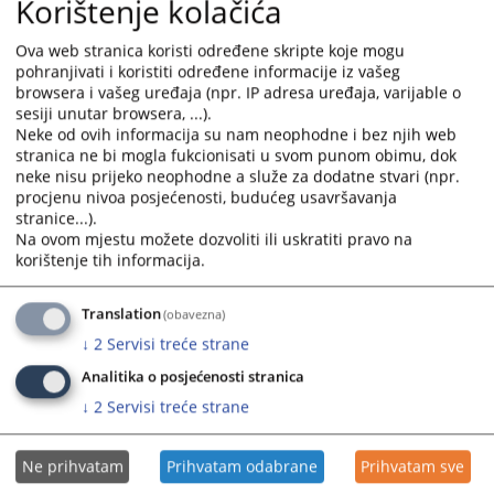
Korištenje kolačića
calendar
calendar
and
and
Ova web stranica koristi određene skripte koje mogu
select
select
pohranjivati i koristiti određene informacije iz vašeg
a
a
browsera i vašeg uređaja (npr. IP adresa uređaja, varijable o
date.
date.
sesiji unutar browsera, ...).
Press
Press
Neke od ovih informacija su nam neophodne i bez njih web
stranica ne bi mogla fukcionisati u svom punom obimu, dok
the
the
neke nisu prijeko neophodne a služe za dodatne stvari (npr.
question
question
procjenu nivoa posjećenosti, budućeg usavršavanja
mark
mark
stranice...).
key
key
Na ovom mjestu možete dozvoliti ili uskratiti pravo na
to
to
korištenje tih informacija.
get
get
the
the
Translation
(obavezna)
keyboard
keyboard
↓
2
Servisi treće strane
shortcuts
shortcuts
for
for
Analitika o posjećenosti stranica
changing
changing
↓
2
Servisi treće strane
dates.
dates.
Ne prihvatam
Prihvatam odabrane
Prihvatam sve