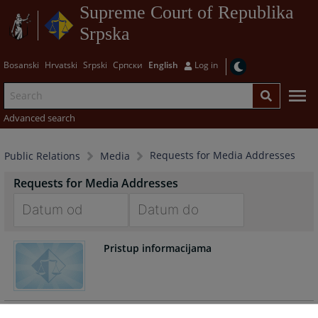
Supreme Court of Republika
Srpska
Bosanski
Hrvatski
Srpski
Српски
English
Log in
Advanced search
Requests for Media Addresses
Public Relations
Media
Requests for Media Addresses
Navigate
Navigate
Pristup informacijama
forward
forward
to
to
interact
interact
with
with
the
the
Zakon o slobodi pristupa informacijama