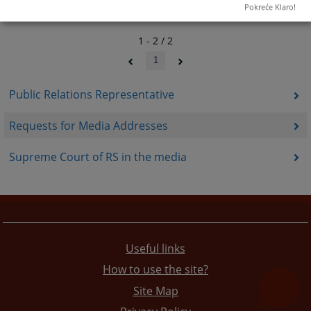
Pokreće Klaro!
1 - 2 / 2
1
Public Relations Representative
Requests for Media Addresses
Supreme Court of RS in the media
Useful links
How to use the site?
Site Map