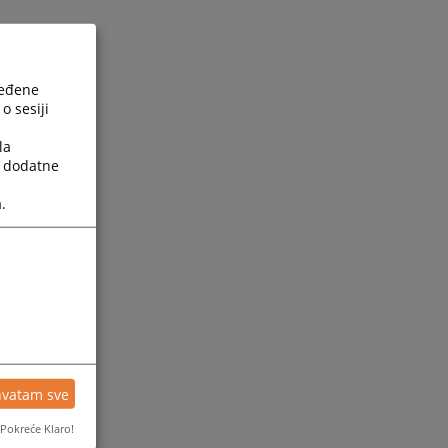
ređene
o sesiji
la
a dodatne
.
hvatam sve
Pokreće Klaro!