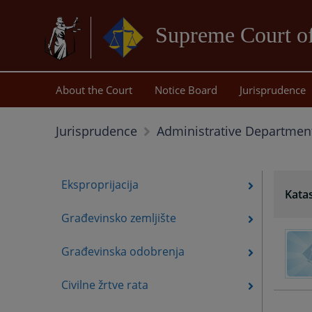
Supreme Court of
About the Court
Notice Board
Jurisprudence
Jurisprudence
Administrative Departmen
Eksproprijacija
Katas
Građevinsko zemljište
Građevinska odobrenja
Civilne žrtve rata