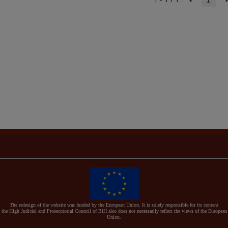
The redesign of the website was funded by the European Union. It is solely responsible for its content
the High Judicial and Prosecutorial Council of BiH also does not necessarily reflect the views of the European
Union.