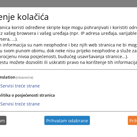
enje kolačića
nica koristi određene skripte koje mogu pohranjivati i koristiti od
iz vašeg browsera i vašeg uređaja (npr. IP adresa uređaja, varijable 
era, ...).
h informacija su nam neophodne i bez njih web stranica ne bi mog
i u svom punom obimu, dok neke nisu prijeko neophodne a služe z
 procjenu nivoa posjećenosti, budućeg usavršavanja stranice...).
tu možete dozvoliti ili uskratiti pravo na korištenje tih informacija
nslation
(obavezna)
Servisi treće strane
litika o posjećenosti stranica
Servisi treće strane
tam
Prihvatam odabrane
Pri