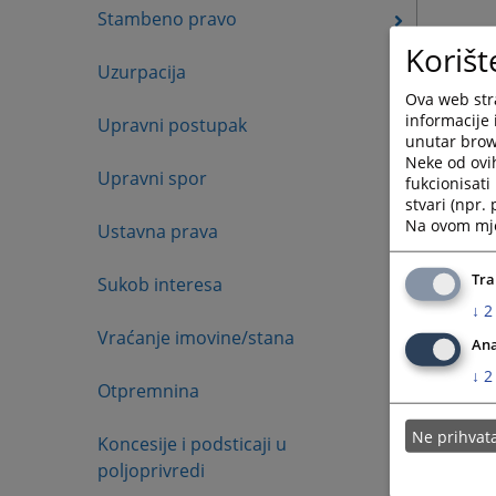
Stambeno pravo
Korišt
Uzurpacija
Ova web stra
informacije 
Upravni postupak
unutar brows
Neke od ovi
Upravni spor
fukcionisat
stvari (npr.
Na ovom mjes
Ustavna prava
Tra
Sukob interesa
↓
2
Vraćanje imovine/stana
Ana
↓
2
Otpremnina
Ne prihva
Koncesije i podsticaji u
poljoprivredi