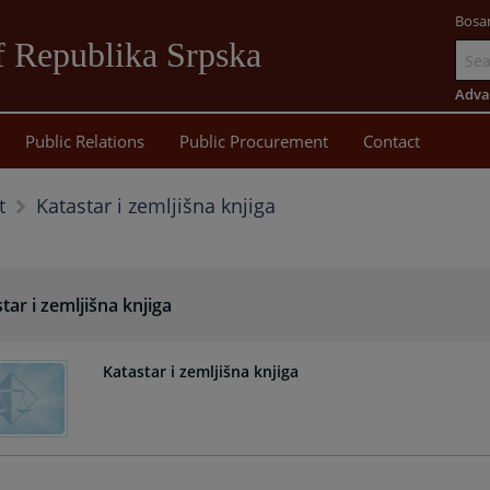
Bosa
 Republika Srpska
Go
to
Adva
main
Public Relations
Public Procurement
Contact
content
Katastar i zemljišna knjiga
t
tar i zemljišna knjiga
Katastar i zemljišna knjiga