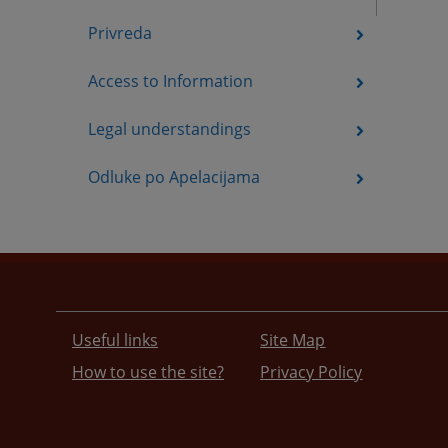
Privreda
Access to Information
Legal understandings
Odluke po Apelacijama
Useful links
Site Map
How to use the site?
Privacy Policy