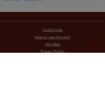
Useful links
How to use the site?
Site Map
Privacy Policy
The redesign of the website was funded by the European Union. It is solely responsible for its content
the High Judicial and Prosecutorial Council of BiH also does not necessarily reflect the views of the
European Union.