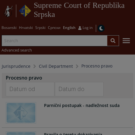
Supreme Court of Republika
Srpska
Bosanski
Hrvatski
Srpski
Српски
English
Log in
Advanced search
Procesno pravo
Jurisprudence
Civil Department
Procesno pravo
Navigate
Navigate
Parnični postupak - nadležnost suda
forward
forward
to
to
interact
interact
with
with
the
the
Pravila o teretu dokazivanja