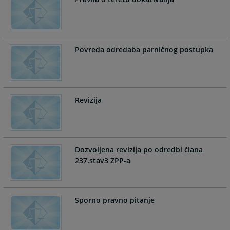
calendar
calendar
and
and
select
select
a
a
Povreda odredaba parničnog postupka
date.
date.
Press
Press
the
the
question
question
mark
mark
Revizija
key
key
to
to
get
get
the
the
Dozvoljena revizija po odredbi člana
keyboard
keyboard
237.stav3 ZPP-a
shortcuts
shortcuts
for
for
changing
changing
dates.
dates.
Sporno pravno pitanje