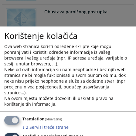
Obustava parničnog postupka
Korištenje kolačića
Ponavljanje parničnog postupka
Ova web stranica koristi određene skripte koje mogu
pohranjivati i koristiti određene informacije iz vašeg
browsera i vašeg uređaja (npr. IP adresa uređaja, varijable o
sesiji unutar browsera, ...).
Neke od ovih informacija su nam neophodne i bez njih web
Vanparnični postupak - Priznanje strane
stranica ne bi mogla fukcionisati u svom punom obimu, dok
sudske odluke
neke nisu prijeko neophodne a služe za dodatne stvari (npr.
procjenu nivoa posjećenosti, budućeg usavršavanja
stranice...).
Na ovom mjestu možete dozvoliti ili uskratiti pravo na
Određivanje naknade za eksproprisanu
korištenje tih informacija.
nepokretnost
Translation
(obavezna)
↓
2
Servisi treće strane