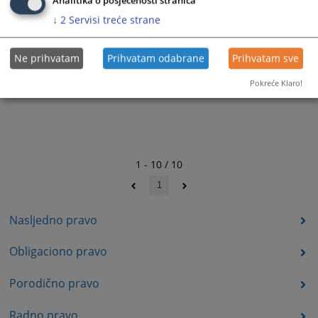
Analitika o posjećenosti stranica
↓
2
Servisi treće strane
Ne prihvatam
Prihvatam odabrane
Prihvatam sve
Pokreće Klaro!
1 - 10 / 10
1
Nasljedno pravo
Obligaciono pravo
Porodično pravo
Radno pravo