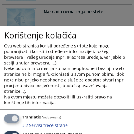
Naknada nematerijalne štete
Korištenje kolačića
Naknada materijalne štete
Ova web stranica koristi određene skripte koje mogu
pohranjivati i koristiti određene informacije iz vašeg
browsera i vašeg uređaja (npr. IP adresa uređaja, varijable o
sesiji unutar browsera, ...).
Neke od ovih informacija su nam neophodne i bez njih web
Sticanje bez osnova
stranica ne bi mogla fukcionisati u svom punom obimu, dok
neke nisu prijeko neophodne a služe za dodatne stvari (npr.
procjenu nivoa posjećenosti, budućeg usavršavanja
stranice...).
Na ovom mjestu možete dozvoliti ili uskratiti pravo na
Obligaciono pravo - Ostalo
korištenje tih informacija.
Translation
(obavezna)
↓
2
Servisi treće strane