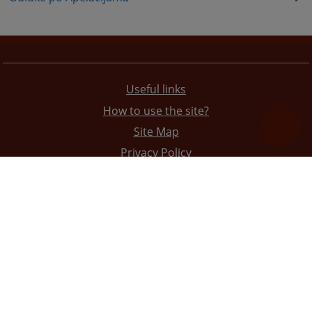
Useful links
How to use the site?
Site Map
Privacy Policy
The redesign of the website was funded by the European Union. It is solely responsible for its content
the High Judicial and Prosecutorial Council of BiH also does not necessarily reflect the views of the
European Union.