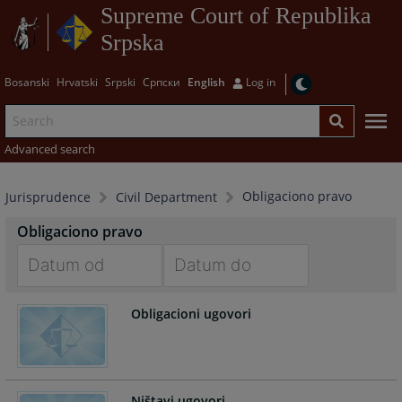
Supreme Court of Republika
Srpska
Bosanski
Hrvatski
Srpski
Српски
English
Log in
Advanced search
Obligaciono pravo
Jurisprudence
Civil Department
Obligaciono pravo
Navigate
Navigate
Obligacioni ugovori
forward
forward
to
to
interact
interact
with
with
the
the
Ništavi ugovori