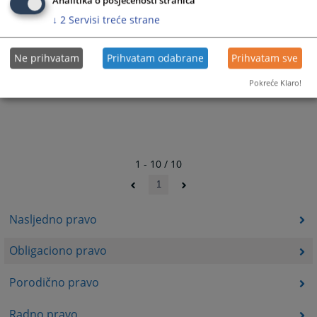
Analitika o posjećenosti stranica
↓
2
Servisi treće strane
Ne prihvatam
Prihvatam odabrane
Prihvatam sve
Pokreće Klaro!
1 - 10 / 10
1
Nasljedno pravo
Obligaciono pravo
Porodično pravo
Radno pravo