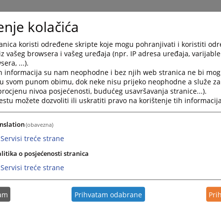
enje kolačića
nica koristi određene skripte koje mogu pohranjivati i koristiti od
iz vašeg browsera i vašeg uređaja (npr. IP adresa uređaja, varijable 
era, ...).
h informacija su nam neophodne i bez njih web stranica ne bi mog
i u svom punom obimu, dok neke nisu prijeko neophodne a služe z
 procjenu nivoa posjećenosti, budućeg usavršavanja stranice...).
tu možete dozvoliti ili uskratiti pravo na korištenje tih informacija
nslation
(obavezna)
Servisi treće strane
litika o posjećenosti stranica
Servisi treće strane
tam
Prihvatam odabrane
Pri