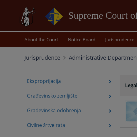
Supreme Court of
About the Court
Notice Board
Jurisprudence
Jurisprudence
Administrative Departmen
Eksproprijacija
Lega
Građevinsko zemljište
Građevinska odobrenja
Civilne žrtve rata