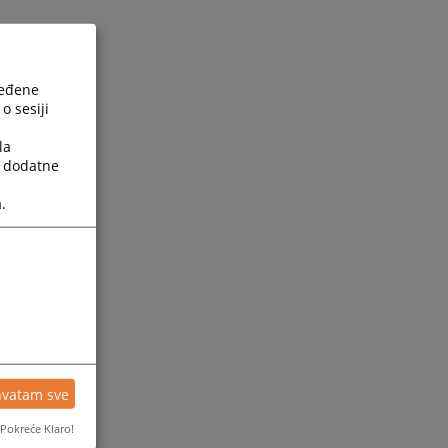
ređene
o sesiji
la
a dodatne
.
hvatam sve
Pokreće Klaro!