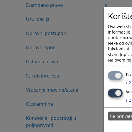
Stambeno pravo
Korišt
Uzurpacija
Ova web stra
informacije 
Upravni postupak
unutar brows
Neke od ovi
Upravni spor
fukcionisat
stvari (npr.
Na ovom mjes
Ustavna prava
Tra
Sukob interesa
↓
2
Vraćanje imovine/stana
Ana
↓
2
Otpremnina
Ne prihva
Koncesije i podsticaji u
poljoprivredi