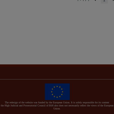
The redesign of the website was funded by the European Union. It is solely responsible for its content
the High Judicial and Prosecutorial Council of BiH also does not necessarily reflect the views of the European
Union.