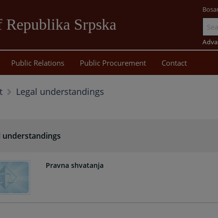
Bosa
 Republika Srpska
Go
to
Adva
main
Public Relations
Public Procurement
Contact
content
Legal understandings
t
l understandings
Pravna shvatanja