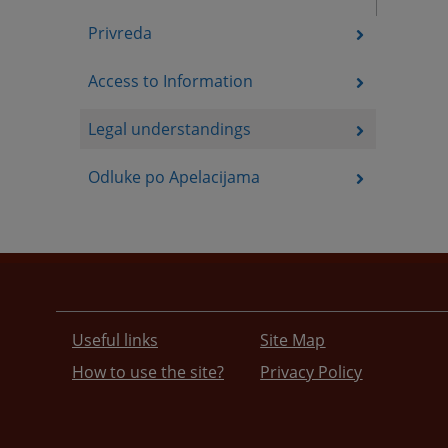
Privreda
Access to Information
Legal understandings
Odluke po Apelacijama
Useful links
Site Map
How to use the site?
Privacy Policy