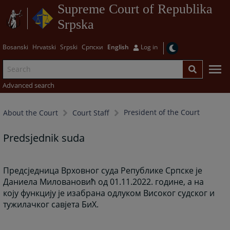
Supreme Court of Republika
Srpska
Bosanski
Hrvatski
Srpski
Српски
English
Log in
Advanced search
President of the Court
About the Court
Court Staff
Predsjednik suda
Предсједница Врховног суда Републике Српске је
Даниела Миловановић од 01.11.2022. године, а на
коју функцију је изабрана одлуком Високог судског и
тужилачког савјета БиХ.