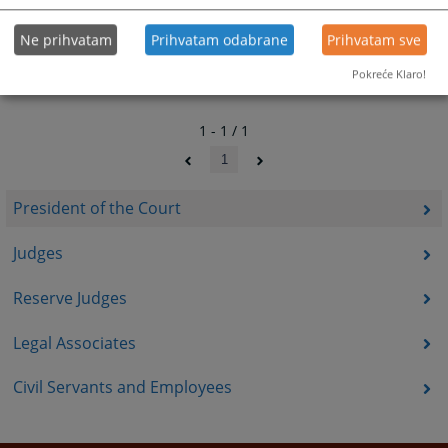
Ne prihvatam
Prihvatam odabrane
Prihvatam sve
Pokreće Klaro!
1 - 1 / 1
1
President of the Court
Judges
Reserve Judges
Legal Associates
Civil Servants and Employees