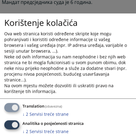
Мандат предсједника суда је 6 година.
Korištenje kolačića
Ova web stranica koristi određene skripte koje mogu
pohranjivati i koristiti određene informacije iz vašeg
13924
VIEWS
browsera i vašeg uređaja (npr. IP adresa uređaja, varijable o
sesiji unutar browsera, ...).
Neke od ovih informacija su nam neophodne i bez njih web
stranica ne bi mogla fukcionisati u svom punom obimu, dok
neke nisu prijeko neophodne a služe za dodatne stvari (npr.
procjenu nivoa posjećenosti, budućeg usavršavanja
stranice...).
Na ovom mjestu možete dozvoliti ili uskratiti pravo na
korištenje tih informacija.
Translation
(obavezna)
↓
2
Servisi treće strane
Analitika o posjećenosti stranica
↓
2
Servisi treće strane