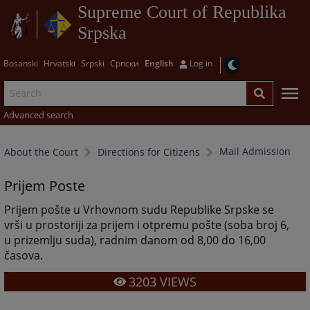
Supreme Court of Republika
Srpska
Bosanski
Hrvatski
Srpski
Српски
English
Log in
Advanced search
Mail Admission
About the Court
Directions for Citizens
Prijem Poste
Prijem pošte u Vrhovnom sudu Republike Srpske se
vrši u prostoriji za prijem i otpremu pošte (soba broj 6,
u prizemlju suda), radnim danom od 8,00 do 16,00
časova.
3203
VIEWS