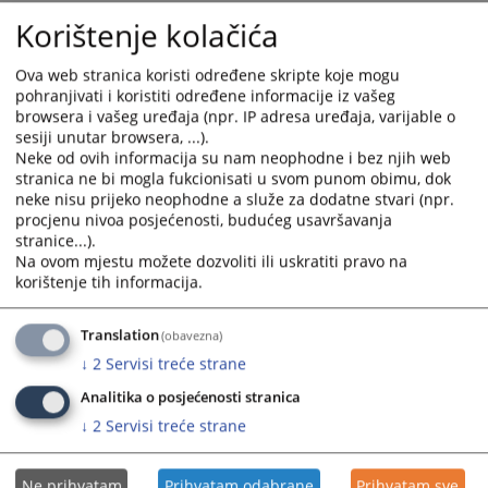
Korištenje kolačića
Ova web stranica koristi određene skripte koje mogu
pohranjivati i koristiti određene informacije iz vašeg
browsera i vašeg uređaja (npr. IP adresa uređaja, varijable o
sesiji unutar browsera, ...).
Neke od ovih informacija su nam neophodne i bez njih web
stranica ne bi mogla fukcionisati u svom punom obimu, dok
neke nisu prijeko neophodne a služe za dodatne stvari (npr.
procjenu nivoa posjećenosti, budućeg usavršavanja
stranice...).
Na ovom mjestu možete dozvoliti ili uskratiti pravo na
korištenje tih informacija.
Translation
(obavezna)
↓
2
Servisi treće strane
Analitika o posjećenosti stranica
↓
2
Servisi treće strane
Ne prihvatam
Prihvatam odabrane
Prihvatam sve