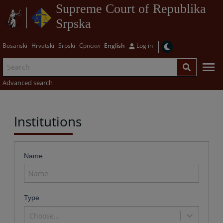
Supreme Court of Republika
Srpska
Bosanski
Hrvatski
Srpski
Српски
English
Log in
Advanced search
Institutions
Name
Type
Choose...