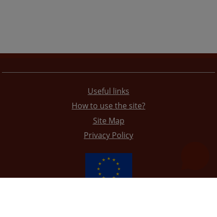
Useful links
How to use the site?
Site Map
Privacy Policy
The redesign of the website was funded by the European Union. It is solely responsible for its content
the High Judicial and Prosecutorial Council of BiH also does not necessarily reflect the views of the
European Union.