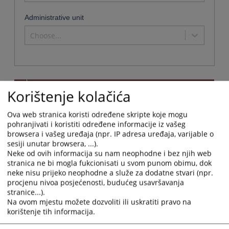
Administrative unit
Choose...
Name
Korištenje kolačića
Vrhovni sud Republike Srpske
Ova web stranica koristi određene skripte koje mogu
Institution name :
Vrhovni sud Republike Srpske
pohranjivati i koristiti određene informacije iz vašeg
Address:
Aleja svetog Save bb, 78000 Banja Luka
browsera i vašeg uređaja (npr. IP adresa uređaja, varijable o
Phone:
051 212 801
sesiji unutar browsera, ...).
Fax:
051 226 071
Neke od ovih informacija su nam neophodne i bez njih web
stranica ne bi mogla fukcionisati u svom punom obimu, dok
Adresa elektronske pošte:
jelena.despotovic@pravosudje.ba
neke nisu prijeko neophodne a služe za dodatne stvari (npr.
Web stranica:
https://vsud-rs.pravosudje.ba
procjenu nivoa posjećenosti, budućeg usavršavanja
Working hours:
08:00-16:00
stranice...).
Predsjednik:
Daniela Milovanović
Na ovom mjestu možete dozvoliti ili uskratiti pravo na
korištenje tih informacija.
Druga kontakt osoba:
Jelena Despotović
Obavijesti o stanju
Potvrde o kretanju spisa mogu se izdati na usmeni