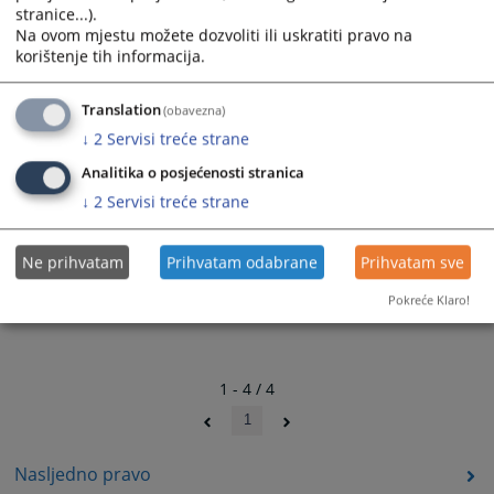
stranice...).
Na ovom mjestu možete dozvoliti ili uskratiti pravo na
korištenje tih informacija.
Translation
(obavezna)
↓
2
Servisi treće strane
Analitika o posjećenosti stranica
↓
2
Servisi treće strane
Ne prihvatam
Prihvatam odabrane
Prihvatam sve
Pokreće Klaro!
1 - 4 / 4
1
Nasljedno pravo