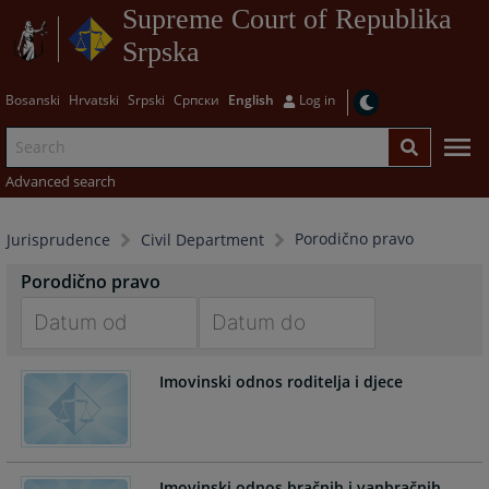
Supreme Court of Republika
Srpska
Bosanski
Hrvatski
Srpski
Српски
English
Log in
Advanced search
Porodično pravo
Jurisprudence
Civil Department
Porodično pravo
Navigate
Navigate
Imovinski odnos roditelja i djece
forward
forward
to
to
interact
interact
with
with
the
the
Imovinski odnos bračnih i vanbračnih