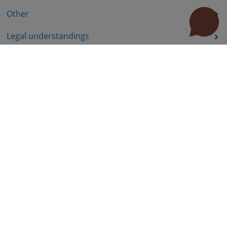
Other
Legal understandings
Odluke po Apelacijama
Useful links
How to use the site?
Site Map
Privacy Policy