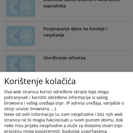
calendar
calendar
supružnika
and
and
select
select
a
a
Povjeravanje djece na čuvanje i
date.
date.
vaspitanje
Press
Press
the
the
question
question
mark
mark
Utvrđivanje očinstva
key
key
to
to
get
get
Korištenje kolačića
the
the
keyboard
keyboard
Ova web stranica koristi određene skripte koje mogu
shortcuts
shortcuts
pohranjivati i koristiti određene informacije iz vašeg
for
for
browsera i vašeg uređaja (npr. IP adresa uređaja, varijable o
changing
changing
sesiji unutar browsera, ...).
Neke od ovih informacija su nam neophodne i bez njih web
dates.
dates.
stranica ne bi mogla fukcionisati u svom punom obimu, dok
neke nisu prijeko neophodne a služe za dodatne stvari (npr.
procjenu nivoa posjećenosti, budućeg usavršavanja