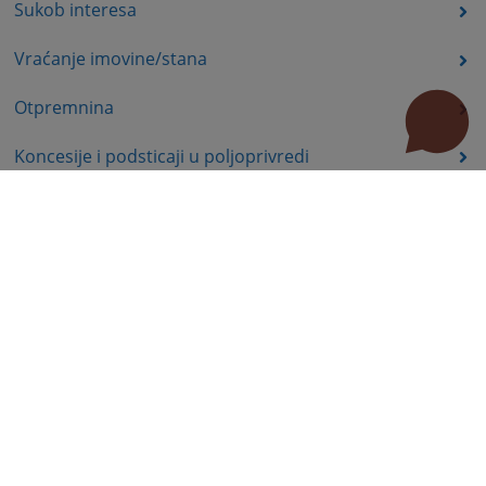
Sukob interesa
Vraćanje imovine/stana
Otpremnina
Koncesije i podsticaji u poljoprivredi
Ekologija, energetika
Komisija za hartije od vrijednosti – poslovi nadzora
Prava nezaposlenih lica
Prava iz oblasti dječije zaštite
Invalidsko-boračka zaštita
Statusna prava