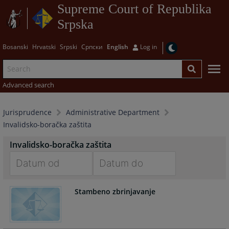
Supreme Court of Republika
Srpska
Bosanski
Hrvatski
Srpski
Српски
English
Log in
Advanced search
Jurisprudence
Administrative Department
Invalidsko-boračka zaštita
Invalidsko-boračka zaštita
Navigate
Navigate
Stambeno zbrinjavanje
forward
forward
to
to
interact
interact
with
with