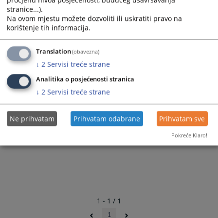
stranice...).
Na ovom mjestu možete dozvoliti ili uskratiti pravo na
korištenje tih informacija.
Translation
(obavezna)
↓
2
Servisi treće strane
Analitika o posjećenosti stranica
↓
2
Servisi treće strane
Ne prihvatam
Prihvatam odabrane
Prihvatam sve
Pokreće Klaro!
1 - 1 / 1
1