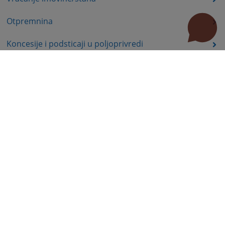
Otpremnina
Koncesije i podsticaji u poljoprivredi
Ekologija, energetika
Komisija za hartije od vrijednosti – poslovi nadzora
Prava nezaposlenih lica
Prava iz oblasti dječije zaštite
Invalidsko-boračka zaštita
Statusna prava
Education
Public Procurement