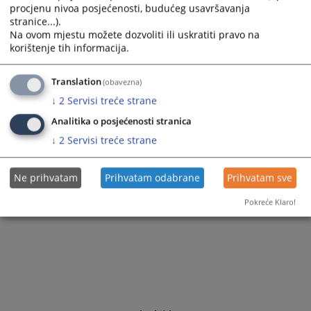
procjenu nivoa posjećenosti, budućeg usavršavanja
stranice...).
Na ovom mjestu možete dozvoliti ili uskratiti pravo na
korištenje tih informacija.
Translation
(obavezna)
↓
2
Servisi treće strane
Analitika o posjećenosti stranica
↓
2
Servisi treće strane
Ne prihvatam
Prihvatam odabrane
Prihvatam sve
Pokreće Klaro!