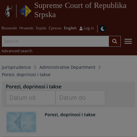
Supreme Court of Republika
Srpska
Bosanski
Hrvatski
Srpski
Српски
English
Log in
Advanced search
Jurisprudence
Administrative Department
Porezi, doprinosi i takse
Porezi, doprinosi i takse
Navigate
Navigate
Porezi, doprinosi i takse
forward
forward
to
to
interact
interact
with
with