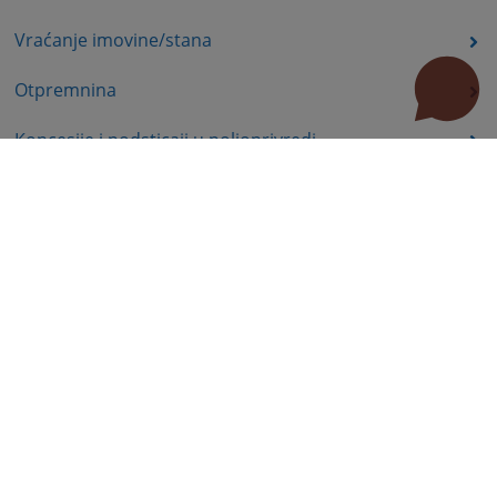
Vraćanje imovine/stana
Otpremnina
Koncesije i podsticaji u poljoprivredi
Ekologija, energetika
Komisija za hartije od vrijednosti – poslovi nadzora
Prava nezaposlenih lica
Prava iz oblasti dječije zaštite
Invalidsko-boračka zaštita
Statusna prava
Education