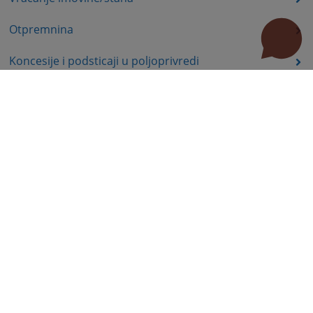
Otpremnina
Koncesije i podsticaji u poljoprivredi
Ekologija, energetika
Komisija za hartije od vrijednosti – poslovi nadzora
Prava nezaposlenih lica
Prava iz oblasti dječije zaštite
Invalidsko-boračka zaštita
Statusna prava
Education
Public Procurement