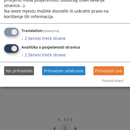
stranice...).
Na ovom mjestu možete dozvoliti ili uskratiti pravo na
korištenje tih informacija.
Translation
(obavezna)
↓
2
Servisi treće strane
Analitika o posjećenosti stranica
↓
2
Servisi treće strane
Ne prihvatam
Prihvatam odabrane
Prihvatam sve
Pokreće Klaro!
1 - 1 / 1
1